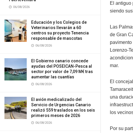
El antiguo 
06/08/2026
siendo sus
Educación y los Colegios de
Las Palmas
Veterinarios llevarán a 60
centros su proyecto Tenencia
de Gran Ca
responsable de mascotas
pavimento 
06/08/2026
Lorenzo-Te
acondicion
El Gobierno canario concede
mar.
ayudas del POSEICAN-Pesca al
sector por valor de 7,09 M€ tras
aumentar las cuantías
El concejal
06/08/2026
Tamaraceit
una duraci
El avión medicalizado del
infraestruc
Servicio de Urgencias Canario
realizó 559 traslados en los seis
los vecinos
primeros meses de 2026
06/08/2026
Por su par