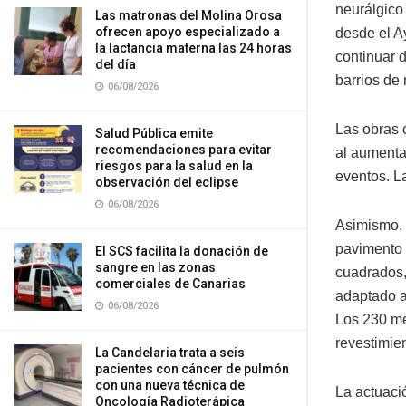
neurálgico 
Las matronas del Molina Orosa
ofrecen apoyo especializado a
desde el A
la lactancia materna las 24 horas
continuar 
del día
barrios de
06/08/2026
Las obras 
Salud Pública emite
recomendaciones para evitar
al aumenta
riesgos para la salud en la
eventos. L
observación del eclipse
06/08/2026
Asimismo, 
pavimento d
El SCS facilita la donación de
sangre en las zonas
cuadrados,
comerciales de Canarias
adaptado a
06/08/2026
Los 230 me
revestimien
La Candelaria trata a seis
pacientes con cáncer de pulmón
con una nueva técnica de
La actuaci
Oncología Radioterápica