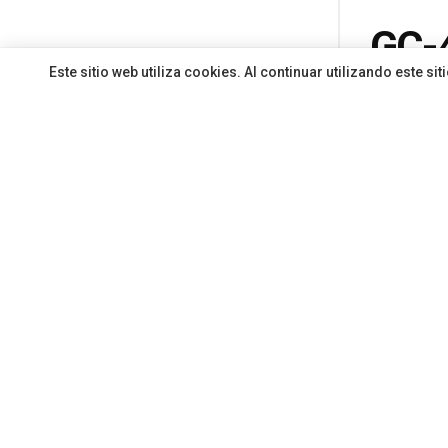
GC-4
Este sitio web utiliza cookies. Al continuar utilizando este 
roca
de V
Por
Redacci