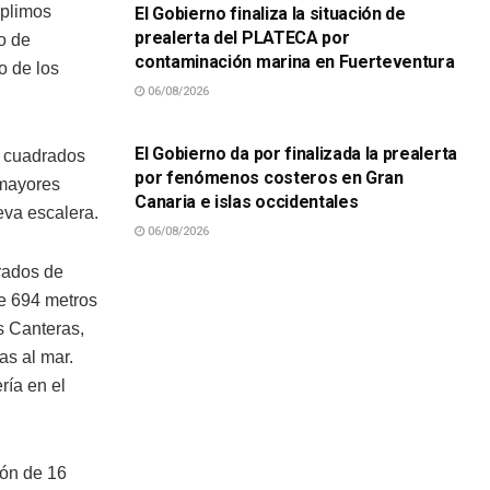
mplimos
El Gobierno finaliza la situación de
prealerta del PLATECA por
o de
contaminación marina en Fuerteventura
o de los
06/08/2026
SUCESOS
El Gobierno da por finalizada la prealerta
s cuadrados
por fenómenos costeros en Gran
 mayores
Canaria e islas occidentales
eva escalera.
06/08/2026
rados de
de 694 metros
s Canteras,
as al mar.
ría en el
ión de 16