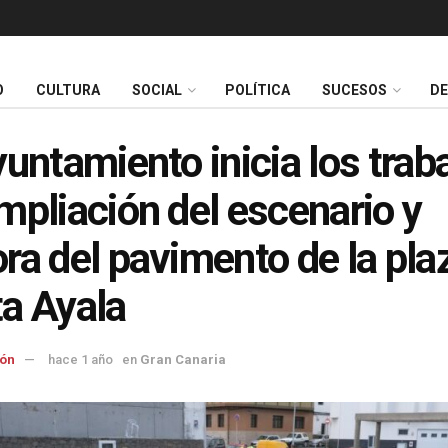
O
CULTURA
SOCIAL
POLÍTICA
SUCESOS
D
yuntamiento inicia los trab
mpliación del escenario y
ra del pavimento de la pla
a Ayala
ón
hace 1 año
en
Gran Canaria