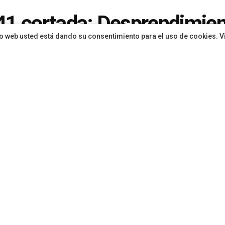
1 cortada: Desprendimien
sitio web usted está dando su consentimiento para el uso de cookies. V
s bloquea acceso a la zona
alsequillo
ón
hace 1 año
en
Gran Canaria