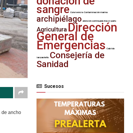
donación de
sangre
Convivencia
Contaminación marina
archipiélago
atención continuada tras el parto
Dirección
Agricultura
General de
Emergencias
Cabildo
Consejería de
lanzaroteño
Sanidad
Sucesos
s de ancho