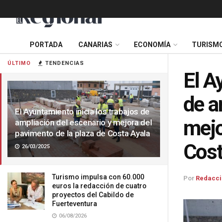
PORTADA
CANARIAS
ECONOMÍA
TURISM
ÚLTIMO
TENDENCIAS
El A
de a
El Ayuntamiento inicia los trabajos de
mejo
ampliación del escenario y mejora del
pavimento de la plaza de Costa Ayala
Cost
26/03/2025
Turismo impulsa con 60.000
Por
Redacci
euros la redacción de cuatro
proyectos del Cabildo de
Fuerteventura
06/08/2026