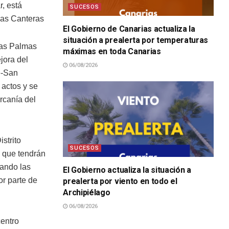
r, está
SUCESOS
Las Canteras
El Gobierno de Canarias actualiza la
situación a prealerta por temperaturas
Las Palmas
máximas en toda Canarias
jora del
06/08/2026
e-San
 actos y se
rcanía del
strito
SUCESOS
, que tendrán
ando las
El Gobierno actualiza la situación a
or parte de
prealerta por viento en todo el
Archipiélago
06/08/2026
SUCESOS
centro