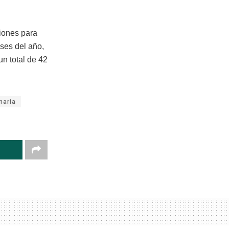
iones para
eses del año,
un total de 42
naria