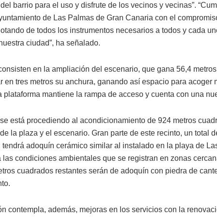
del barrio para el uso y disfrute de los vecinos y vecinas”. “Cu
yuntamiento de Las Palmas de Gran Canaria con el compromis
dotando de todos los instrumentos necesarios a todos y cada un
 nuestra ciudad”, ha señalado.
consisten en la ampliación del escenario, que gana 56,4 metro
r en tres metros su anchura, ganando así espacio para acoger
a plataforma mantiene la rampa de acceso y cuenta con una nu
se está procediendo al acondicionamiento de 924 metros cuad
e la plaza y el escenario. Gran parte de este recinto, un total 
 tendrá adoquín cerámico similar al instalado en la playa de La
 las condiciones ambientales que se registran en zonas cercan
tros cuadrados restantes serán de adoquín con piedra de cante
to.
ón contempla, además, mejoras en los servicios con la renovac