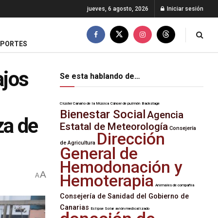
jueves, 6 agosto, 2026
Iniciar sesión
EPORTES
ajos
Se esta hablando de…
Clúster Canario de la Música
Cáncer de pulmón
Backstage
Bienestar Social
Agencia
za de
Estatal de Meteorología
Consejería
Dirección
de Agricultura
General de
Hemodonación y
A
Hemoterapia
A
Animales de compañía
Consejería de Sanidad del Gobierno de
Canarias
Eclipse Solar
avión medicalizado