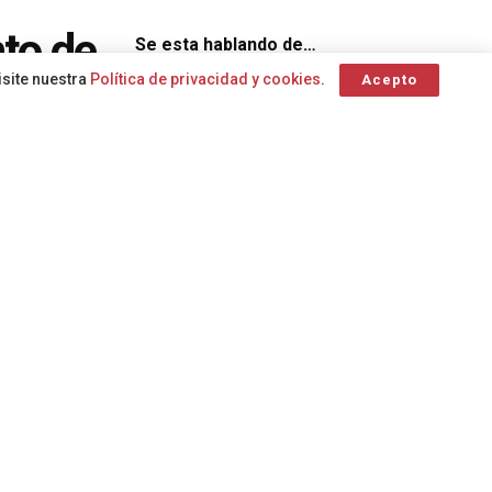
to de
Se esta hablando de…
isite nuestra
Política de privacidad y cookies
.
Acepto
 alta
Consejería de Sanidad del Gobierno de
Canarias
Clúster Canario de la Música
Cabildo lanzaroteño
Contaminación
Agencia Estatal de
marina
Cáncer de pulmón
Meteorología
Consejería de Agricultura
Dirección
A
A
Animales de compañía
General de
Hemodonación y
Hemoterapia
Eclipse Solar
avión
Dirección
medicalizado
Backstage
General de
Emergencias
Bienestar Social
atención continuada tras el parto
archipiélago