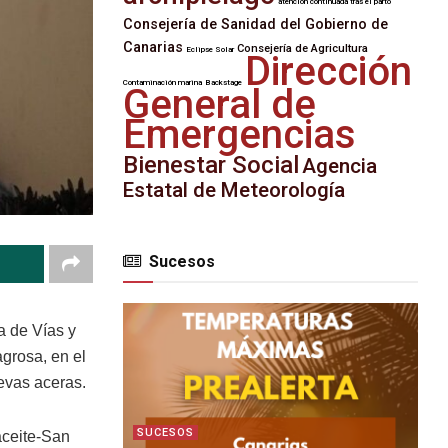
atención continuada tras el parto
Consejería de Sanidad del Gobierno de
Canarias
Consejería de Agricultura
Eclipse Solar
Dirección
Contaminación marina
Backstage
General de
Emergencias
Bienestar Social
Agencia
Estatal de Meteorología
Sucesos
a de Vías y
grosa, en el
evas aceras.
SUCESOS
aceite-San