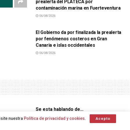
prealerta del PLATECA por
contaminación marina en Fuerteventura
06/08/2026
SUCESOS
El Gobierno da por finalizada la prealerta
por fenómenos costeros en Gran
Canaria e islas occidentales
06/08/2026
Se esta hablando de…
isite nuestra
Política de privacidad y cookies
.
Acepto
Consejería de Sanidad del
Animales de compañía