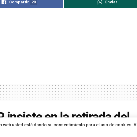
Compartir
28
Enviar
P insiste en la retirada del
sitio web usted está dando su consentimiento para el uso de cookies. V
diente de Las Torres tras