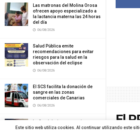
Las matronas del Molina Orosa
ofrecen apoyo especializado a
la lactancia materna las 24 horas
del día
06/08/2026
Salud Pública emite
recomendaciones para evitar
riesgos para la salud en la
observación del eclipse
06/08/2026
El SCS facilita la donación de
sangre en las zonas
comerciales de Canarias
06/08/2026
El P
La Candelaria trata a seis
pacientes con cáncer de pulmón
Este sitio web utiliza cookies. Al continuar utilizando este 
expe
con una nueva técnica de
Oncología Radioterápica