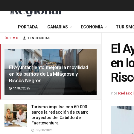
PORTADA
CANARIAS
ECONOMÍA
TURISM
ÚLTIMO
TENDENCIAS
El A
en l
El Ayuntamiento mejora la movilidad
Risc
en los barrios de La Milagrosa y
Riscos Negros
11/07/2025
Por
Redacci
Turismo impulsa con 60.000
euros la redacción de cuatro
proyectos del Cabildo de
Fuerteventura
06/08/2026