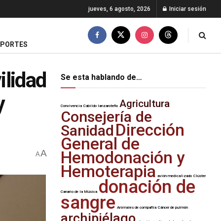
jueves, 6 agosto, 2026
Iniciar sesión
EPORTES
ilidad
Se esta hablando de…
y
Agricultura
Convivencia
Cabildo lanzaroteño
Consejería de
Dirección
Sanidad
General de
A
Hemodonación y
A
Hemoterapia
avión medicalizado
Clúster
donación de
Canario de la Música
sangre
Animales de compañía
Cáncer de pulmón
archipiélago