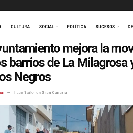
O
CULTURA
SOCIAL
POLÍTICA
SUCESOS
D
yuntamiento mejora la mov
os barrios de La Milagrosa 
os Negros
ón
hace 1 año
en
Gran Canaria