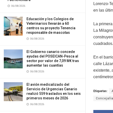
Lorenzo-Te
06/08/2026
en las últ
Educación y los Colegios de
Veterinarios llevarán a 60
La primera
centros su proyecto Tenencia
La Milagros
responsable de mascotas
construyen
06/08/2026
cuadrados
El Gobierno canario concede
ayudas del POSEICAN-Pesca al
En el barr
sector por valor de 7,09 M€ tras
calle Láza
aumentar las cuantías
existente, 
06/08/2026
centímetros
El avión medicalizado del
Servicio de Urgencias Canario
Etiquetas:
realizó 559 traslados en los seis
primeros meses de 2026
Concejalía
06/08/2026