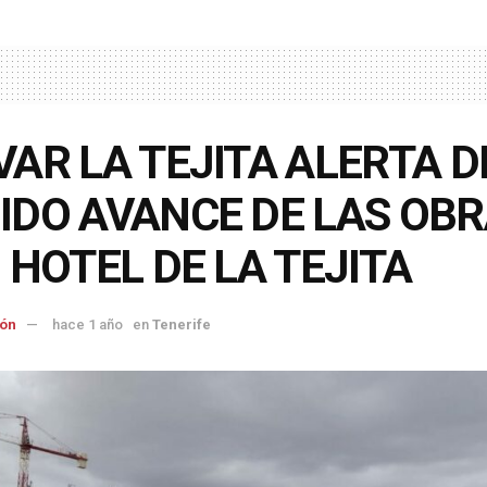
VAR LA TEJITA ALERTA D
IDO AVANCE DE LAS OB
 HOTEL DE LA TEJITA
ón
hace 1 año
en
Tenerife