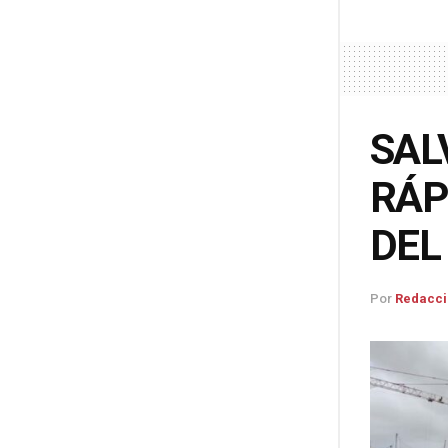
SAL
RÁP
DEL
Por
Redacci