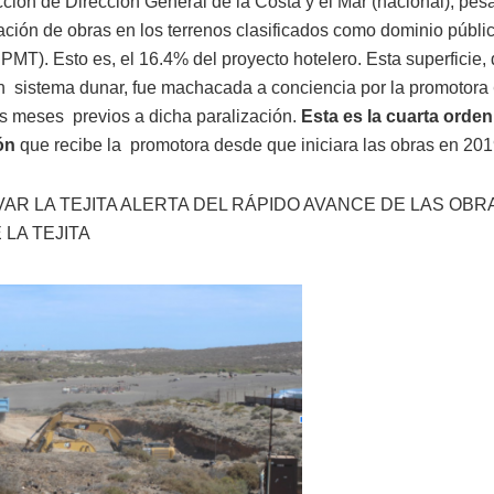
cción de Dirección General de la Costa y el Mar (nacional), pes
ación de obras en los terrenos clasificados como dominio públi
DPMT). Esto es, el 16.4% del proyecto hotelero. Esta superficie,
un sistema dunar, fue machacada a conciencia por la promotora
os meses previos a dicha paralización.
Esta es la cuarta orden
ión
que recibe la promotora desde que iniciara las obras en 20
ALVAR LA TEJITA ALERTA DEL RÁPIDO AVANCE DE LAS OB
 LA TEJITA