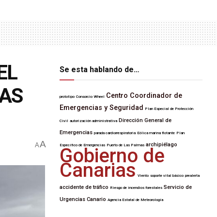
EL
Se esta hablando de…
RAS
Centro Coordinador de
prototipo
Consorcio Wheel
Emergencias y Seguridad
Plan Especial de Protección
Dirección General de
Civil
autorización administrativa
Emergencias
parada cardiorrespiratoria
Eólica marina flotante
Plan
A
A
archipiélago
Específico de Emergencias
Puerto de Las Palmas
Gobierno de
Canarias
Viento
soporte vital básico
prealerta
accidente de tráfico
Servicio de
Riesgo de incendios forestales
Urgencias Canario
Agencia Estatal de Meteorología