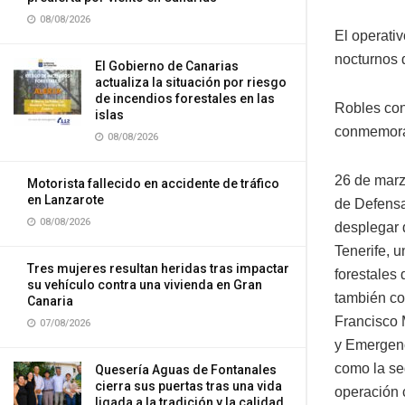
08/08/2026
El operativ
nocturnos 
El Gobierno de Canarias
actualiza la situación por riesgo
de incendios forestales en las
Robles con
islas
conmemorar
08/08/2026
26 de marz
Motorista fallecido en accidente de tráfico
en Lanzarote
de Defensa
08/08/2026
desplegar 
Tenerife, u
Tres mujeres resultan heridas tras impactar
forestales 
su vehículo contra una vivienda en Gran
también co
Canaria
Francisco 
07/08/2026
y Emergenc
como la se
Quesería Aguas de Fontanales
cierra sus puertas tras una vida
operación 
ligada a la tradición y la calidad