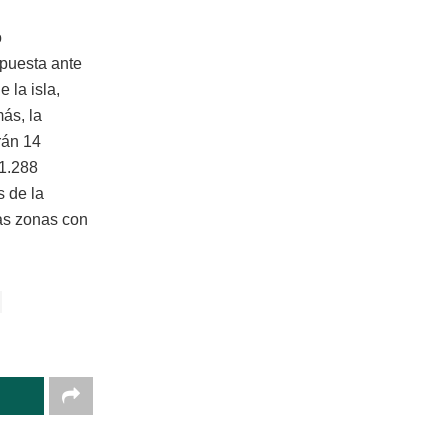
o
spuesta ante
 la isla,
ás, la
rán 14
 1.288
s de la
las zonas con