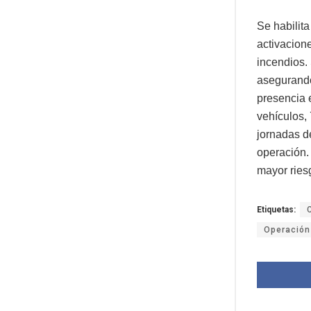
Se habilita
activacion
incendios. 
asegurando
presencia 
vehículos, 
jornadas d
operación. 
mayor ries
Etiquetas:
Operación