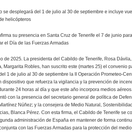
o se desplegará del 1 de julio al 30 de septiembre e incluye vu
de helicópteros
firma su presencia en Santa Cruz de Tenerife el 7 de junio par
 el Día de las Fuerzas Armadas
o de 2025. La presidenta del Cabildo de Tenerife, Rosa Dávila, 
, Margarita Robles, han suscrito este (martes 25) el convenio p
del 1 de julio al 30 de septiembre la II Operación Prometeo-Cen
n dispositivo que refuerza la vigilancia y la prevención de incen
durante 24 horas al día y que este año incorpora medios aéreos.
ntó con la presencia del secretario general de política de Defe
Martínez Núñez; y la consejera de Medio Natural, Sostenibilida
ias, Blanca Pérez. Con esta firma, el Cabildo de Tenerife se c
gunda administración de España en mantener de forma contin
conjunta con las Fuerzas Armadas para la protección del medio 