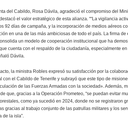
nta del Cabildo, Rosa Dávila, agradeció el compromiso del Mini
estacó el valor estratégico de esta alianza. ““La vigilancia acti
los 92 días de campaña, y la incorporación de medios aéreos co
ción en una de las más ambiciosas de todo el país. La firma de 
onsolida un modelo de cooperación institucional que ha demos
y que cuenta con el respaldo de la ciudadanía, especialmente en
eñaló Dávila.
acto, la ministra Robles expresó su satisfacción por la colabora
nal con el Cabildo de Tenerife y subrayó que este tipo de misio
inculación de las Fuerzas Armadas con la sociedad». Además, m
de que, gracias a la Operación Prometeo, “se puedan evitar m
forestales, como ya sucedió en 2024, donde no se registraron 
 gracias al trabajo conjunto de las patrullas militares y los ser
de la isla”.