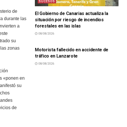
SUCESOS
sterio de
El Gobierno de Canarias actualiza la
va durante las
situación por riesgo de incendios
forestales en las islas
nvierten a
este
08/08/2026
SUCESOS
trado su
 las zonas
Motorista fallecido en accidente de
tráfico en Lanzarote
08/08/2026
ción
nes «ponen en
anifestó su
uchos
grandes
vicios de