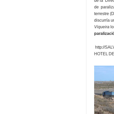
de la Dire
de paraliz
terrestre (
discurría 
Viqueira
l
paralizac
http://S
HOTEL DE