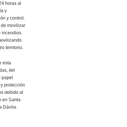
24 horas al
la y
n y control.
 de movilizar
e incendios.
movilizando
 territorio.
e esta
das, del
l papel
y protección
os debido al
o en Santa
a Dávila.