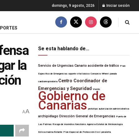
domingo, 9 agosto, 2026
Iniciar sesión
EPORTES
efensa
Se esta hablando de…
gar la
Servicio de Urgencias Canario
accidente de tráfico
Plan
Específico de Emergencias
soporte vital básico
Consorcio Wheel
parada
ción
Centro Coordinador de
cardiorrespiratoria
Emergencias y Seguridad
Viento
Gobierno de
Canarias
prototipo
autorización administrativa
A
A
archipiélago
Dirección General de Emergencias
Puerto de
Las Palmas
Riesgo de incendios forestales
Agencia Estatal de Meteorología
Eólica marina flotante
Plan Especial de Protección Civil
prealerta