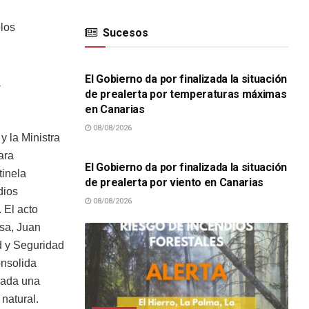
elos
Sucesos
SUCESOS
El Gobierno da por finalizada la situación
a
de prealerta por temperaturas máximas
en Canarias
08/08/2026
y la Ministra
SUCESOS
ara
El Gobierno da por finalizada la situación
tinela
de prealerta por viento en Canarias
dios
08/08/2026
 El acto
nsa, Juan
d y Seguridad
onsolida
uada una
natural.