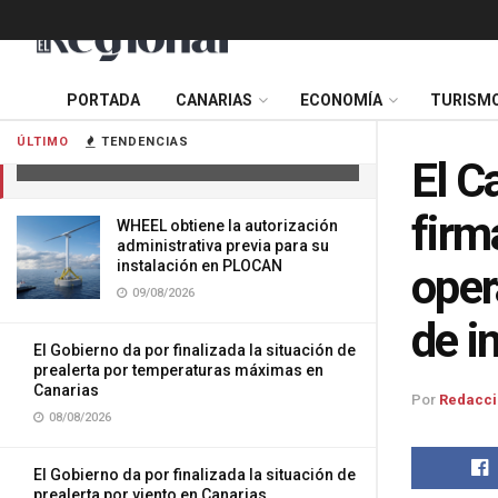
El Cabildo y el Ministerio de Defensa
firman el convenio para desplegar la
PORTADA
CANARIAS
ECONOMÍA
TURISM
operación Prometeo de prevención
de incendios forestales
ÚLTIMO
TENDENCIAS
26/03/2025
El C
firm
WHEEL obtiene la autorización
administrativa previa para su
instalación en PLOCAN
oper
09/08/2026
de i
El Gobierno da por finalizada la situación de
prealerta por temperaturas máximas en
Canarias
Por
Redacci
08/08/2026
El Gobierno da por finalizada la situación de
prealerta por viento en Canarias