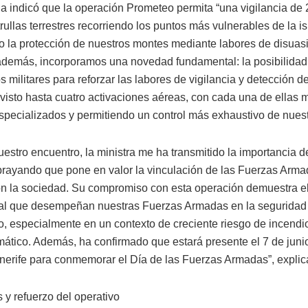
a indicó que la operación Prometeo permita “una vigilancia de 
rullas terrestres recorriendo los puntos más vulnerables de la is
 la protección de nuestros montes mediante labores de disuasió
además, incorporamos una novedad fundamental: la posibilidad
s militares para reforzar las labores de vigilancia y detección d
isto hasta cuatro activaciones aéreas, con cada una de ellas 
specializados y permitiendo un control más exhaustivo de nuestro
estro encuentro, la ministra me ha transmitido la importancia d
brayando que pone en valor la vinculación de las Fuerzas Arma
con la sociedad. Su compromiso con esta operación demuestra e
l que desempeñan nuestras Fuerzas Armadas en la seguridad 
rio, especialmente en un contexto de creciente riesgo de incendi
mático. Además, ha confirmado que estará presente el 7 de juni
nerife para conmemorar el Día de las Fuerzas Armadas”, explic
y refuerzo del operativo