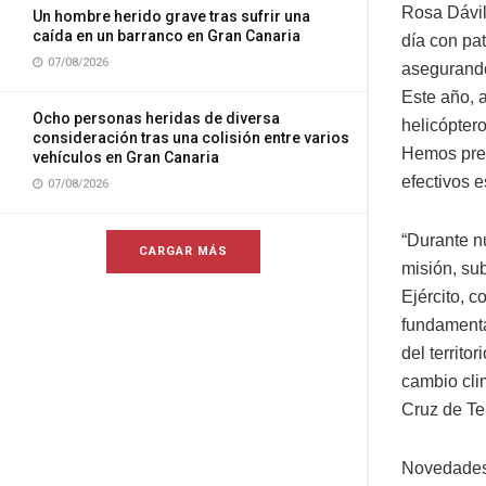
Rosa Dávil
Un hombre herido grave tras sufrir una
caída en un barranco en Gran Canaria
día con pat
07/08/2026
asegurando
Este año, 
Ocho personas heridas de diversa
helicóptero
consideración tras una colisión entre varios
Hemos prev
vehículos en Gran Canaria
efectivos e
07/08/2026
“Durante nu
CARGAR MÁS
misión, su
Ejército, 
fundamenta
del territo
cambio cli
Cruz de Te
Novedades 