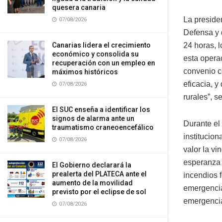
quesera canaria
La preside
07/08/2026
Defensa y d
24 horas, 
Canarias lidera el crecimiento
económico y consolida su
esta opera
recuperación con un empleo en
convenio c
máximos históricos
eficacia, 
07/08/2026
rurales”, s
El SUC enseña a identificar los
signos de alarma ante un
Durante el 
traumatismo craneoencefálico
institucio
07/08/2026
valor la v
esperanza 
El Gobierno declarará la
prealerta del PLATECA ante el
incendios 
aumento de la movilidad
emergencias
previsto por el eclipse de sol
emergencia 
07/08/2026