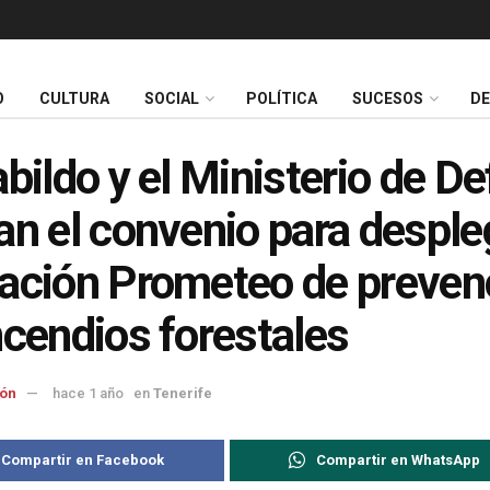
O
CULTURA
SOCIAL
POLÍTICA
SUCESOS
D
abildo y el Ministerio de D
an el convenio para desple
ación Prometeo de preven
ncendios forestales
ón
hace 1 año
en
Tenerife
Compartir en Facebook
Compartir en WhatsApp