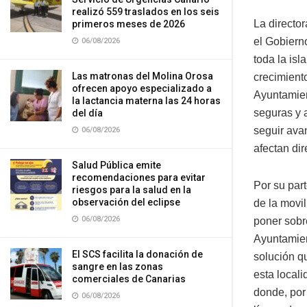
realizó 559 traslados en los seis
La directo
primeros meses de 2026
el Gobiern
06/08/2026
toda la is
Las matronas del Molina Orosa
crecimient
ofrecen apoyo especializado a
Ayuntamient
la lactancia materna las 24 horas
seguras y 
del día
seguir ava
06/08/2026
afectan dir
Salud Pública emite
recomendaciones para evitar
Por su par
riesgos para la salud en la
observación del eclipse
de la movi
06/08/2026
poner sobr
Ayuntamien
El SCS facilita la donación de
solución qu
sangre en las zonas
esta local
comerciales de Canarias
donde, por
06/08/2026