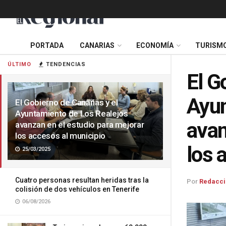
PORTADA
CANARIAS
ECONOMÍA
TURISM
ÚLTIMO
TENDENCIAS
El G
Ayun
El Gobierno de Canarias y el
Ayuntamiento de Los Realejos
avan
avanzan en el estudio para mejorar
los accesos al municipio
los 
25/03/2025
Cuatro personas resultan heridas tras la
Por
Redacci
colisión de dos vehículos en Tenerife
06/08/2026