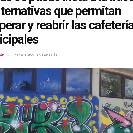
lternativas que permitan
perar y reabrir las cafeterí
cipales
ón
hace 1 año
en
Tenerife