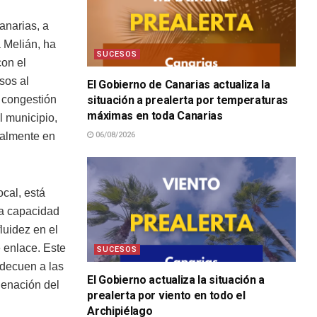
anarias, a
a Melián, ha
SUCESOS
con el
sos al
El Gobierno de Canarias actualiza la
situación a prealerta por temperaturas
e congestión
máximas en toda Canarias
l municipio,
06/08/2026
ualmente en
ocal, está
la capacidad
luidez en el
e enlace. Este
SUCESOS
adecuen a las
El Gobierno actualiza la situación a
denación del
prealerta por viento en todo el
Archipiélago