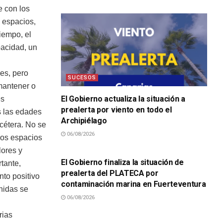
e con los
 espacios,
iempo, el
pacidad, un
nes, pero
SUCESOS
 mantener o
El Gobierno actualiza la situación a
es
prealerta por viento en todo el
s las edades
Archipiélago
cétera. No se
06/08/2026
los espacios
SUCESOS
lores y
El Gobierno finaliza la situación de
tante,
prealerta del PLATECA por
to positivo
contaminación marina en Fuerteventura
Unidas se
06/08/2026
rias