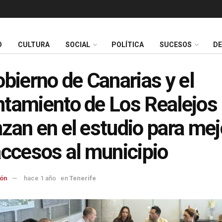
O
CULTURA
SOCIAL
POLÍTICA
SUCESOS
D
obierno de Canarias y el
tamiento de Los Realejos
zan en el estudio para mej
accesos al municipio
ón
hace 1 año
en
Tenerife