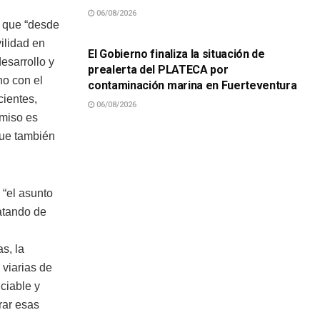
06/08/2026
SUCESOS
o que “desde
ilidad en
El Gobierno finaliza la situación de
esarrollo y
prealerta del PLATECA por
o con el
contaminación marina en Fuerteventura
cientes,
06/08/2026
omiso es
que también
 “el asunto
atando de
s, la
 viarias de
ciable y
rar esas