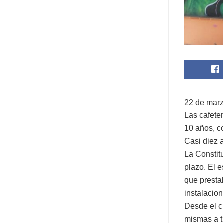
22 de mar
Las cafete
10 años, c
Casi diez 
La Constit
plazo. El e
que presta
instalacion
Desde el c
mismas a t