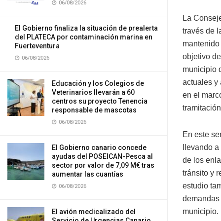
06/08/2026
La Conseje
El Gobierno finaliza la situación de prealerta
través de l
del PLATECA por contaminación marina en
mantenido 
Fuerteventura
objetivo de
06/08/2026
municipio 
actuales y 
Educación y los Colegios de
Veterinarios llevarán a 60
en el marc
centros su proyecto Tenencia
tramitación
responsable de mascotas
06/08/2026
En este sen
llevando a
El Gobierno canario concede
ayudas del POSEICAN-Pesca al
de los enla
sector por valor de 7,09 M€ tras
tránsito y
aumentar las cuantías
estudio ta
06/08/2026
demandas d
municipio.
El avión medicalizado del
Servicio de Urgencias Canario