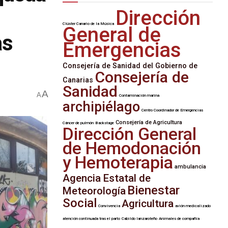
Dirección
Clúster Canario de la Música
General de
as
Emergencias
Consejería de Sanidad del Gobierno de
Consejería de
Canarias
Sanidad
A
A
Contaminación marina
archipiélago
Centro Coordinador de Emergencias
Consejería de Agricultura
Cáncer de pulmón
Backstage
Dirección General
de Hemodonación
y Hemoterapia
ambulancia
Agencia Estatal de
Bienestar
Meteorología
Social
Agricultura
Convivencia
avión medicalizado
atención continuada tras el parto
Cabildo lanzaroteño
Animales de compañía