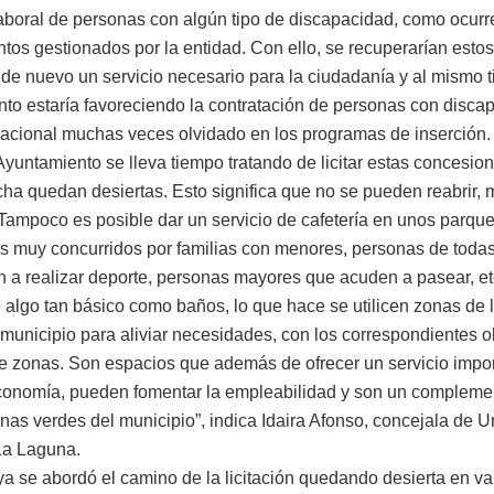
laboral de personas con algún tipo de discapacidad, como ocurr
tos gestionados por la entidad. Con ello, se recuperarían estos
 de nuevo un servicio necesario para la ciudadanía y al mismo t
to estaría favoreciendo la contratación de personas con disca
lacional muchas veces olvidado en los programas de inserción.
Ayuntamiento se lleva tiempo tratando de licitar estas concesio
echa quedan desiertas. Esto significa que no se pueden reabrir,
 Tampoco es posible dar un servicio de cafetería en unos parqu
s muy concurridos por familias con menores, personas de toda
 a realizar deporte, personas mayores que acuden a pasear, et
 algo tan básico como baños, lo que hace se utilicen zonas de 
 municipio para aliviar necesidades, con los correspondientes o
de zonas. Son espacios que además de ofrecer un servicio impor
onomía, pueden fomentar la empleabilidad y son un complemen
onas verdes del municipio”, indica Idaira Afonso, concejala de 
La Laguna.
a se abordó el camino de la licitación quedando desierta en va