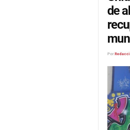
de a
recu
muni
Por
Redacci