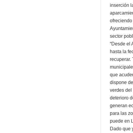
inserción 
aparcamien
ofreciendo
Ayuntamien
sector pob
“Desde el 
hasta la f
recuperar.
municipale
que acuden
dispone de
verdes del
deterioro 
generan ec
para las z
puede en 
Dado que y