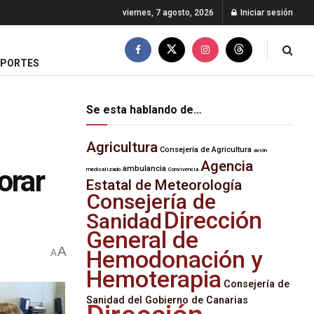
viernes, 7 agosto, 2026
Iniciar sesión
EPORTES
Se esta hablando de…
Agricultura
Consejería de Agricultura
avión
Agencia
orar
ambulancia
medicalizado
Convivencia
Estatal de Meteorología
Consejería de
Dirección
Sanidad
General de
A
Hemodonación y
A
Hemoterapia
Consejería de
Sanidad del Gobierno de Canarias