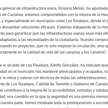
ra general de infraestructura viaria, Rosana Melián, ha apuntad
o de Canarias, estamos comprometidos con la mejora de la mov
la, y especialmente en municipios como Los Realejos, donde el d
o demandan soluciones eficaces. Estamos trabajando de la man
o para garantizar que las infraestructuras viarias sean más efi
adaptadas a las necesidades de la ciudadanía. Nuestro compr
nzando en proyectos, que no solo mejoran la circulación, sino 
ectamente en la calidad de vida de las canarias y los canarios”.
te el alcalde de Los Realejos, Adolfo González, ha indicado que
lidad en el municipio nos mantiene preocupados y ocupados, tr
e la mesa y valorar con técnicos de todas las administraciones,
to de Los Realejos, Cabildo de Tenerife o Gobierno de Canaria
e contribuya a la mejora de la accesibilidad, entradas y salidas
idad, una cuestión en la que la seguridad es una premisa irrenun
 nuestra parte, hemos mostrado toda la predisposición a encont