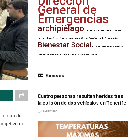
Dirección
General de
Emergencias
archipiélago
Cáncer de pulmón
Contaminación
marina
atención continuada tras el parto
Centro Coordinador de Emergencias
Bienestar Social
Clúster Canario de la Música
Cabildo lanzaroteño
Backstage
Animales de compañía
Sucesos
SUCESOS
Cuatro personas resultan heridas tras
la colisión de dos vehículos en Tenerife
06/08/2026
 un plan de
objetivo de