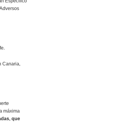
an Específico
 Adversos
fe.
n Canaria,
uerte
dia máxima
adas, que