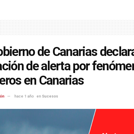
obierno de Canarias declara
ación de alerta por fenóm
eros en Canarias
ón
hace 1 año
en
Sucesos