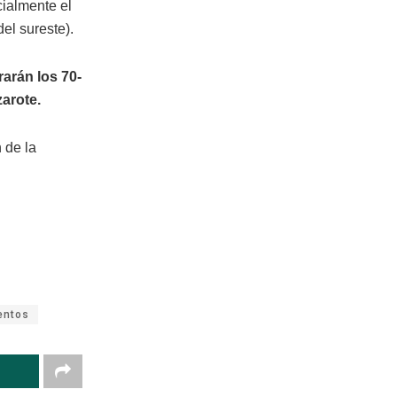
ialmente el
el sureste).
arán los 70-
arote.
 de la
entos