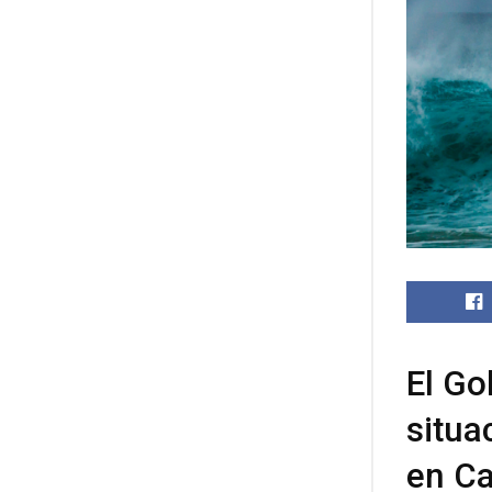
El Go
situa
en Ca