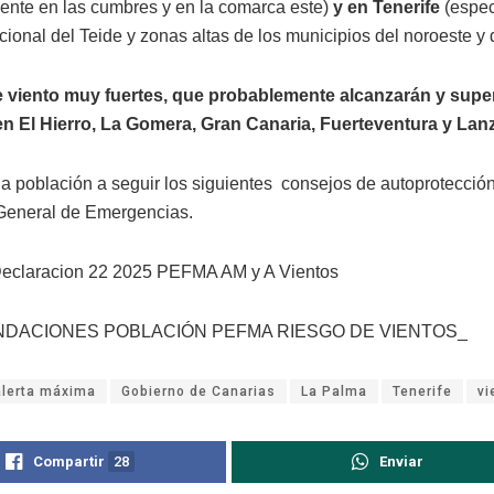
ente en las cumbres y en la comarca este)
y en Tenerife
(espec
onal del Teide y zonas altas de los municipios del noroeste y d
 viento muy fuertes, que probablemente alcanzarán y super
n El Hierro, La Gomera, Gran Canaria, Fuerteventura y Lanz
la población a seguir los siguientes consejos de autoprotección
General de Emergencias.
Declaracion 22 2025 PEFMA AM y A Vientos
DACIONES POBLACIÓN PEFMA RIESGO DE VIENTOS_
alerta máxima
Gobierno de Canarias
La Palma
Tenerife
vi
Compartir
28
Enviar