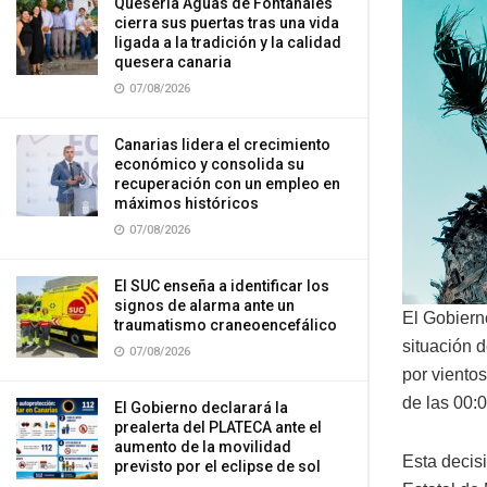
Quesería Aguas de Fontanales
cierra sus puertas tras una vida
ligada a la tradición y la calidad
quesera canaria
07/08/2026
Canarias lidera el crecimiento
económico y consolida su
recuperación con un empleo en
máximos históricos
07/08/2026
El SUC enseña a identificar los
signos de alarma ante un
El Gobiern
traumatismo craneoencefálico
situación d
07/08/2026
por vientos
de las 00:0
El Gobierno declarará la
prealerta del PLATECA ante el
aumento de la movilidad
Esta decisi
previsto por el eclipse de sol