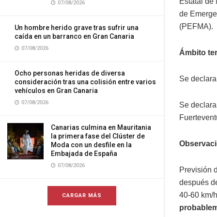
Estatal de 
07/08/2026
de Emerge
(PEFMA).
Un hombre herido grave tras sufrir una
caída en un barranco en Gran Canaria
07/08/2026
Ámbito terr
Ocho personas heridas de diversa
Se declara
consideración tras una colisión entre varios
vehículos en Gran Canaria
07/08/2026
Se declara 
Fuertevent
Canarias culmina en Mauritania
la primera fase del Clúster de
Observaci
Moda con un desfile en la
Embajada de España
07/08/2026
Previsión 
después de
40-60 km/h
CARGAR MÁS
probablem