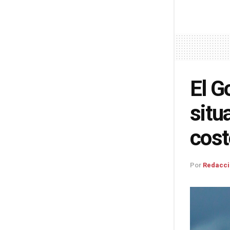
El G
situ
cost
Por
Redacci