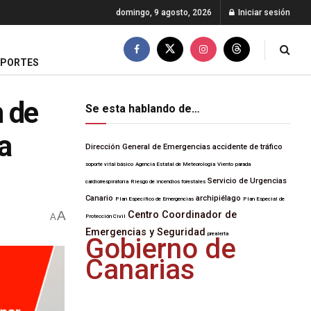
domingo, 9 agosto, 2026
Iniciar sesión
EPORTES
n de
Se esta hablando de…
a
Dirección General de Emergencias
accidente de tráfico
soporte vital básico
Agencia Estatal de Meteorología
Viento
parada
Servicio de Urgencias
cardiorrespiratoria
Riesgo de incendios forestales
Canario
archipiélago
Plan Específico de Emergencias
Plan Especial de
A
Centro Coordinador de
A
Protección Civil
Emergencias y Seguridad
prealerta
Gobierno de
Canarias