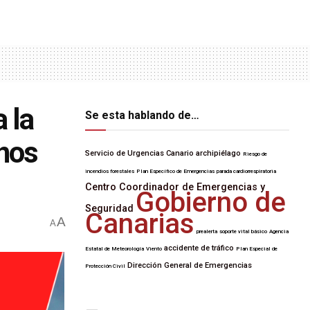
 la
Se esta hablando de…
enos
Servicio de Urgencias Canario
archipiélago
Riesgo de
incendios forestales
Plan Específico de Emergencias
parada cardiorrespiratoria
Centro Coordinador de Emergencias y
Gobierno de
Seguridad
Canarias
A
A
prealerta
soporte vital básico
Agencia
accidente de tráfico
Estatal de Meteorología
Viento
Plan Especial de
Dirección General de Emergencias
Protección Civil