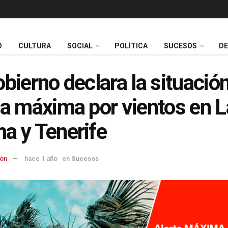
O
CULTURA
SOCIAL
POLÍTICA
SUCESOS
D
obierno declara la situació
ta máxima por vientos en L
a y Tenerife
ón
hace 1 año
en
Sucesos