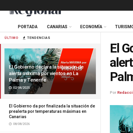
PORTADA
CANARIAS
ECONOMÍA
TURISM
ÚLTIMO
TENDENCIAS
El G
aler
El Gobierno declara la situación de
Palm
alerta máxima por vientos en La
Palma y Tenerife
02/04/2025
Por
Redacci
El Gobierno da por finalizada la situación de
prealerta por temperaturas máximas en
Canarias
08/08/2026