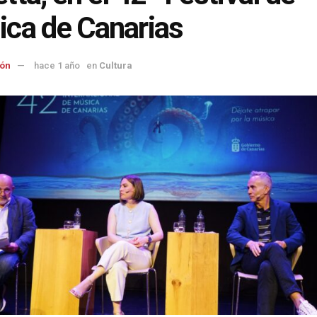
ca de Canarias
ón
hace 1 año
en
Cultura