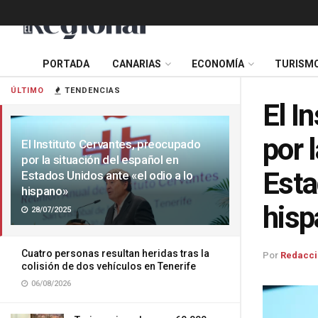
PORTADA
CANARIAS
ECONOMÍA
TURISM
ÚLTIMO
TENDENCIAS
El I
por 
El Instituto Cervantes, preocupado
por la situación del español en
Esta
Estados Unidos ante «el odio a lo
hispano»
hisp
28/07/2025
Cuatro personas resultan heridas tras la
Por
Redacci
colisión de dos vehículos en Tenerife
06/08/2026