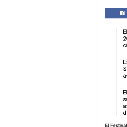
E
2
c
E
S
a
E
s
a
d
El Festiva