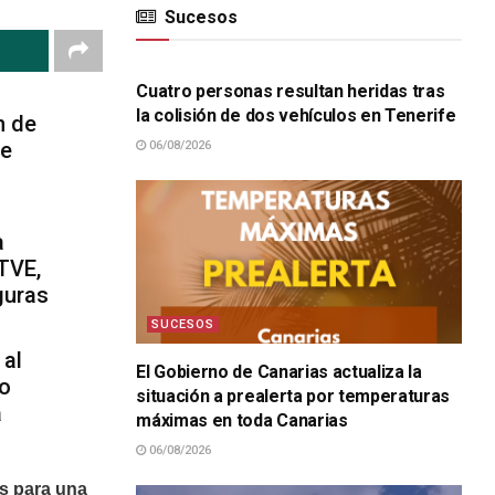
Sucesos
SUCESOS
Cuatro personas resultan heridas tras
la colisión de dos vehículos en Tenerife
n de
ue
06/08/2026
a
TVE,
guras
SUCESOS
 al
El Gobierno de Canarias actualiza la
o
situación a prealerta por temperaturas
a
máximas en toda Canarias
06/08/2026
os para una