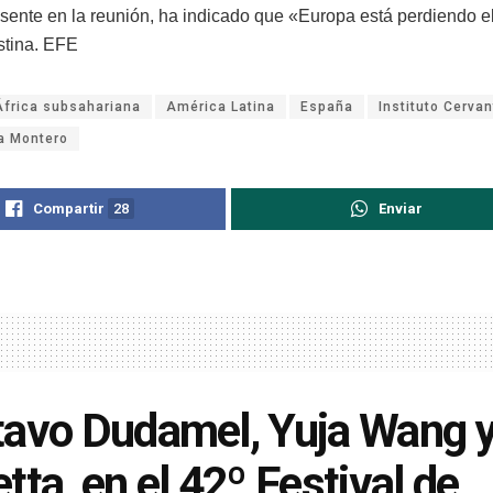
resente en la reunión, ha indicado que «Europa está perdiendo e
estina. EFE
África subsahariana
América Latina
España
Instituto Cerva
ía Montero
Compartir
28
Enviar
avo Dudamel, Yuja Wang y
tta, en el 42º Festival de