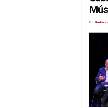
Músi
Por
Redacci