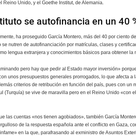
l Reino Unido, y el Goethe Institut, de Alemania.
stituto se autofinancia en un 40 
mente, ha proseguido García Montero, más del 40 por ciento de 
to se nutren de autofinanciación por matrículas, clases y certific
mo lengua extranjera y conocimientos básicos para obtener la 
inando pero hay que pedir al Estado mayor inversión» porque 
con unos presupuestos generales prorrogados, lo que afecta a la 
demás criterios de retribución en función del país, pues con un
l (Turquía) se vive de maravilla pero en el Reino Unido «con e
ue las cuentas «nos tienen agobiados», también García Monter
rgulloso de la respuesta española ante el conflicto en Gaza, c
«infame» en la que, parafrasando al exministro de Asuntos Exte