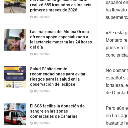
español en
realizó 559 traslados en los seis
ha llevado
primeros meses de 2026
supermerca
06/08/2026
Las matronas del Molina Orosa
«Se está g
ofrecen apoyo especializado a
Montero re
la lactancia materna las 24 horas
del día
pues «la l
06/08/2026
conciencia 
Salud Pública emite
No obstant
recomendaciones para evitar
español si
riesgos para la salud en la
observación del eclipse
fortaleza,
06/08/2026
de Diputado
El SCS facilita la donación de
Pero aún e
sangre en las zonas
en La Lagu
comerciales de Canarias
bastante h
06/08/2026