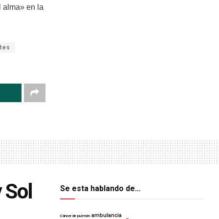
l alma» en la
ntes
 Sol
Se esta hablando de…
ambulancia
Cáncer de pulmón