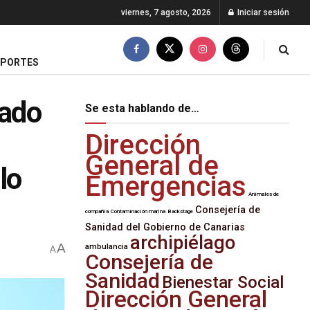
viernes, 7 agosto, 2026
Iniciar sesión
EPORTES
pado
Se esta hablando de…
Dirección
General de
lo
Emergencias
Animales de
Consejería de
compañía
Contaminación marina
Backstage
Sanidad del Gobierno de Canarias
archipiélago
A
ambulancia
A
Consejería de
Sanidad
Bienestar Social
Dirección General