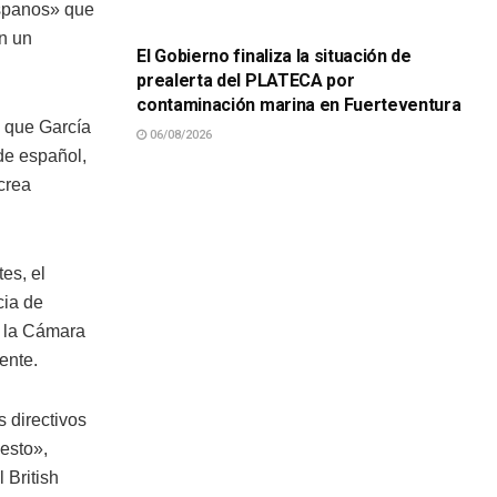
ispanos» que
SUCESOS
n un
El Gobierno finaliza la situación de
prealerta del PLATECA por
contaminación marina en Fuerteventura
 que García
06/08/2026
de español,
crea
es, el
cia de
y la Cámara
ente.
 directivos
esto»,
 British