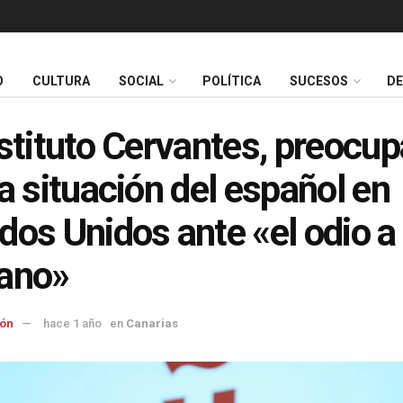
O
CULTURA
SOCIAL
POLÍTICA
SUCESOS
D
nstituto Cervantes, preocu
la situación del español en
dos Unidos ante «el odio a 
ano»
ón
hace 1 año
en
Canarias