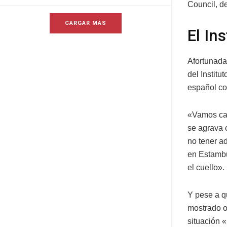
Council, de
CARGAR MÁS
El In
Afortunada
del Institu
español co
«Vamos cam
se agrava 
no tener a
en Estambu
el cuello».
Y pese a q
mostrado o
situación 