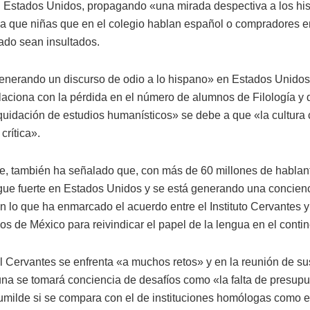
 Estados Unidos, propagando «una mirada despectiva a los h
 a que niñas que en el colegio hablan español o compradores e
do sean insultados.
enerando un discurso de odio a lo hispano» en Estados Unidos
laciona con la pérdida en el número de alumnos de Filología y 
iquidación de estudios humanísticos» se debe a que «la cultura 
crítica».
e, también ha señalado que, con más de 60 millones de hablant
gue fuerte en Estados Unidos y se está generando una concien
 en lo que ha enmarcado el acuerdo entre el Instituto Cervantes 
s de México para reivindicar el papel de la lengua en el contin
l Cervantes se enfrenta «a muchos retos» y en la reunión de sus
na se tomará conciencia de desafíos como «la falta de presupu
umilde si se compara con el de instituciones homólogas como el