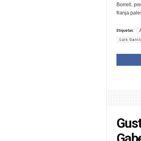
Borrell, p
franja pal
Etiquetas:
Luis Garc
Gust
Gabe