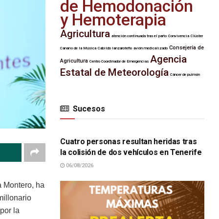
de Hemodonación
y Hemoterapia
Agricultura
atención continuada tras el parto
Convivencia
Clúster
Consejería de
Canario de la Música
Cabildo lanzaroteño
avión medicalizado
Agencia
Agricultura
Centro Coordinador de Emergencias
Estatal de Meteorología
Cáncer de pulmón
Sucesos
SUCESOS
Cuatro personas resultan heridas tras
la colisión de dos vehículos en Tenerife
06/08/2026
ía Montero, ha
millonario
por la