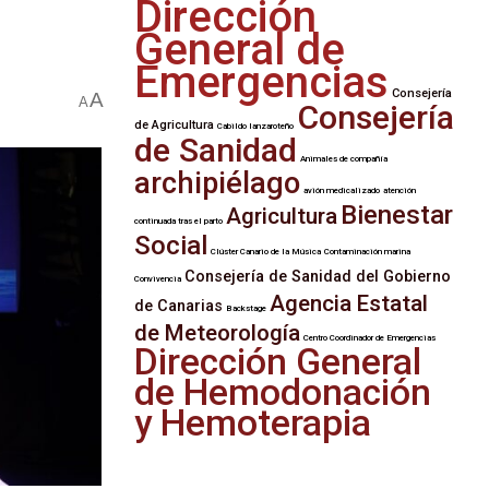
Dirección
General de
Emergencias
Consejería
A
A
Consejería
de Agricultura
Cabildo lanzaroteño
de Sanidad
Animales de compañía
archipiélago
avión medicalizado
atención
Bienestar
Agricultura
continuada tras el parto
Social
Clúster Canario de la Música
Contaminación marina
Consejería de Sanidad del Gobierno
Convivencia
Agencia Estatal
de Canarias
Backstage
de Meteorología
Centro Coordinador de Emergencias
Dirección General
de Hemodonación
y Hemoterapia