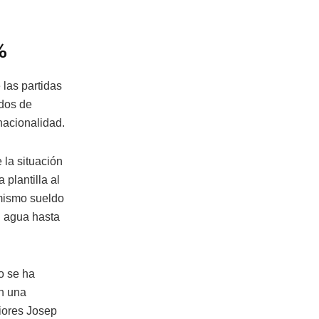
%
las partidas
ados de
nacionalidad.
la situación
plantilla al
 mismo sueldo
l agua hasta
o se ha
on una
riores Josep