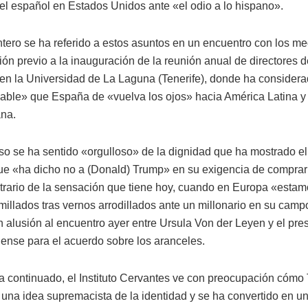
del español en Estados Unidos ante «el odio a lo hispano».
tero se ha referido a estos asuntos en un encuentro con los me
n previo a la inauguración de la reunión anual de directores del
en la Universidad de La Laguna (Tenerife), donde ha consider
able» que España de «vuelva los ojos» hacia América Latina y 
na.
so se ha sentido «orgulloso» de la dignidad que ha mostrado e
ue «ha dicho no a (Donald) Trump» en su exigencia de compra
ntrario de la sensación que tiene hoy, cuando en Europa «esta
millados tras vernos arrodillados ante un millonario en su campo
n alusión al encuentro ayer entre Ursula Von der Leyen y el pre
ense para el acuerdo sobre los aranceles.
 continuado, el Instituto Cervantes ve con preocupación cómo
 una idea supremacista de la identidad y se ha convertido en u