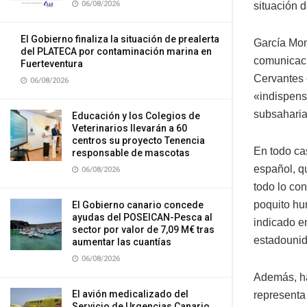
06/08/2026
situación 
El Gobierno finaliza la situación de prealerta
García Mon
del PLATECA por contaminación marina en
comunicació
Fuerteventura
Cervantes 
06/08/2026
«indispens
subsaharia
Educación y los Colegios de
Veterinarios llevarán a 60
centros su proyecto Tenencia
En todo ca
responsable de mascotas
español, q
06/08/2026
todo lo co
poquito hu
El Gobierno canario concede
ayudas del POSEICAN-Pesca al
indicado e
sector por valor de 7,09 M€ tras
estadounid
aumentar las cuantías
06/08/2026
Además, ha
El avión medicalizado del
representa
Servicio de Urgencias Canario