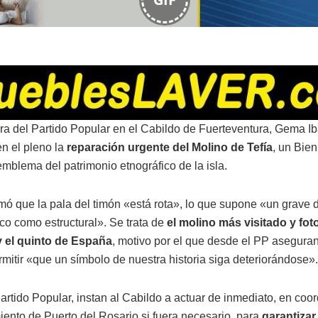
ra del Partido Popular en el Cabildo de Fuerteventura, Gema I
en el pleno la
reparación urgente del Molino de Tefía
, un Bien
emblema del patrimonio etnográfico de la isla.
rmó que la pala del timón «está rota», lo que supone «un grave d
ico como estructural». Se trata de
el molino más visitado y fot
y el quinto de España
, motivo por el que desde el PP asegura
mitir «que un símbolo de nuestra historia siga deteriorándose».
artido Popular, instan al Cabildo a actuar de inmediato, en coo
iento de Puerto del Rosario si fuera necesario, para
garantizar 