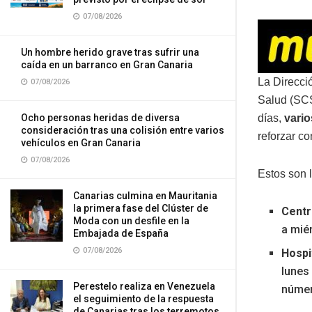
07/08/2026
Un hombre herido grave tras sufrir una
caída en un barranco en Gran Canaria
La Direcci
07/08/2026
Salud (SC
días,
vario
Ocho personas heridas de diversa
consideración tras una colisión entre varios
reforzar c
vehículos en Gran Canaria
07/08/2026
Estos son 
Canarias culmina en Mauritania
la primera fase del Clúster de
Centr
Moda con un desfile en la
a miér
Embajada de España
07/08/2026
Hospi
lunes 
Perestelo realiza en Venezuela
númer
el seguimiento de la respuesta
de Canarias tras los terremotos