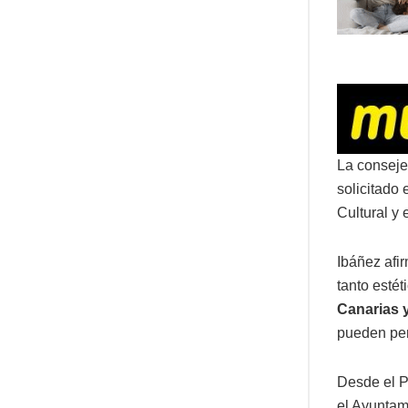
La conseje
solicitado 
Cultural y 
Ibáñez afi
tanto estét
Canarias 
pueden per
Desde el P
el Ayuntam