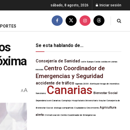
sábado, 8 agosto, 2026
Iniciar sesión
EPORTES
los
Se esta hablando de…
róxima
Consejería de Sanidad
calle Europa
Caída
caídas en zonas
Centro Coordinador de
rocosas
Emergencias y Seguridad
accidente de tráfico
Agenda 2030
Alerta por riesgo de incendios
Canarias
A
A
Bienestar Social
forestales
Dependencia en Canarias
Complejo Hospitalario Universitario Insular
Consejería de
Agricultura
Bienestar Social
diálogo compartido
Ciudadanía
Crecimiento
alerta
Climatización
Centro Coordinador de Emergencias