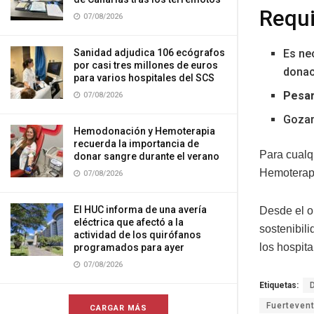
Requi
07/08/2026
Sanidad adjudica 106 ecógrafos
Es ne
por casi tres millones de euros
donac
para varios hospitales del SCS
Pesar
07/08/2026
Goza
Hemodonación y Hemoterapia
recuerda la importancia de
Para cualq
donar sangre durante el verano
Hemoterapi
07/08/2026
El HUC informa de una avería
Desde el 
eléctrica que afectó a la
sostenibil
actividad de los quirófanos
los hospit
programados para ayer
07/08/2026
Etiquetas:
Fuerteven
CARGAR MÁS