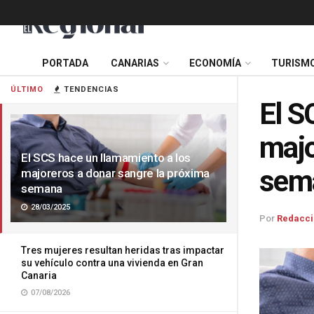
PORTADA
CANARIAS
ECONOMÍA
TURISM
ÚLTIMO
TENDENCIAS
El S
majo
El SCS hace un llamamiento a los
sem
majoreros a donar sangre la próxima
semana
28/03/2025
Por
Redacci
Tres mujeres resultan heridas tras impactar
su vehículo contra una vivienda en Gran
Canaria
07/08/2026