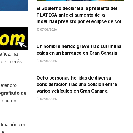
El Gobierno declarará la prealerta del
PLATECA ante el aumento de la
movilidad previsto por el eclipse de sol
07/08/2026
SUCESOS
Un hombre herido grave tras sufrir una
caída en un barranco en Gran Canaria
báñez, ha
07/08/2026
 de Interés
SUCESOS
Ocho personas heridas de diversa
consideración tras una colisión entre
eterioro
varios vehículos en Gran Canaria
ografiado de
07/08/2026
n que no
rdinación con
la