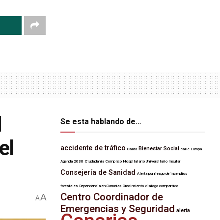
l
Se esta hablando de…
el
accidente de tráfico
Bienestar Social
Caída
calle Europa
Agenda 2030
Ciudadanía
Complejo Hospitalario Universitario Insular
Consejería de Sanidad
Alerta por riesgo de incendios
forestales
Dependencia en Canarias
Crecimiento
diálogo compartido
Centro Coordinador de
A
A
Emergencias y Seguridad
alerta