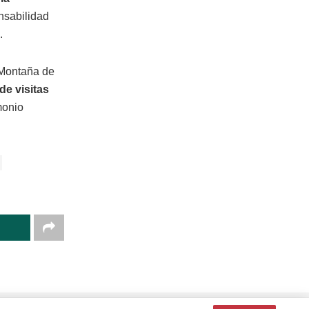
nsabilidad
.
 Montaña de
de visitas
monio