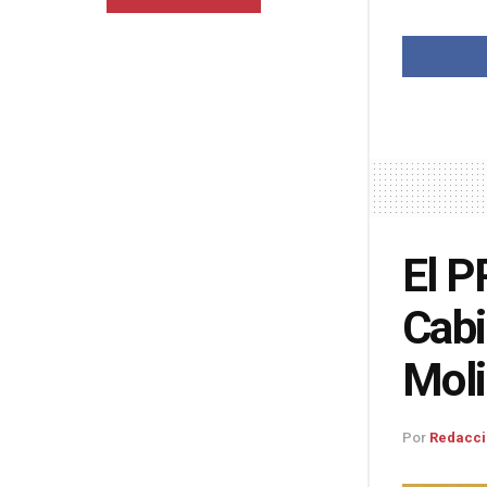
El P
Cabi
Moli
Por
Redacci