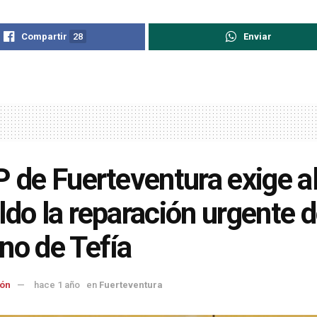
Compartir
28
Enviar
P de Fuerteventura exige a
ldo la reparación urgente d
no de Tefía
ón
hace 1 año
en
Fuerteventura