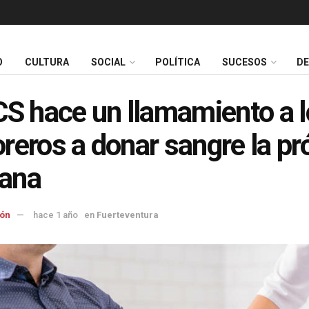
O
CULTURA
SOCIAL
POLÍTICA
SUCESOS
D
CS hace un llamamiento a 
reros a donar sangre la p
ana
ón
hace 1 año
en
Fuerteventura