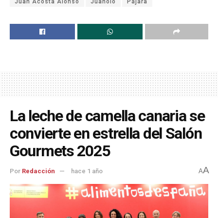
Juan Acosta Alonso
Juanolo
Pájara
La leche de camella canaria se
convierte en estrella del Salón
Gourmets 2025
A
Por
Redacción
hace 1 año
A