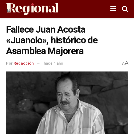
Fallece Juan Acosta
«Juanolo», histórico de
Asamblea Majorera
A
Por
Redacción
hace 1 año
A