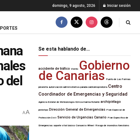
domingo, 9 agosto, 2026
Iniciar sesión
EPORTES
emana
Se esta hablando de…
nales
Gobierno
accidente de tráfico
Viento
de Canarias
o del
Puerto de Las Palmas
Centro
prealerta
autorización administrativa
parada cardiorrespiratoria
Coordinador de Emergencias y Seguridad
archipiélago
Agencia Estatal de Meteorología
Eólica marina flotante
Dirección General de Emergencias
prototipo
Plan Especial de
A
A
Servicio de Urgencias Canario
Protección Civil
Plan Específico de
Emergencias
soporte vital básico
Consorcio Wheel
Riesgo de incendios forestales