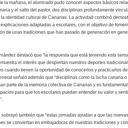
 de la mañana, el alumnado pudo conocer aspectos básicos rel
naria y el salto del pastor, dos disciplinas profundamente vincu
a la identidad cultural de Canarias. La actividad combinó demos
 explicaciones adaptadas a escolares, con el objetivo de foment
ón de unas tradiciones que han pasado de generación en gener
nández destacó que “la respuesta que está teniendo esta sem
emuestra el interés que despiertan nuestros deportes tradicional
s cuando tienen la oportunidad de conocerlos y practicarlos de
general señaló además que “disciplinas como la lucha canaria o e
man parte de la memoria colectiva de Canarias y es fundamental
pacios para que los escolares puedan entender su valor y senti
”.
subrayó también que “estas jornadas ayudan a que las nueva
es se conviertan en embajadoras de nuestras tradiciones y con