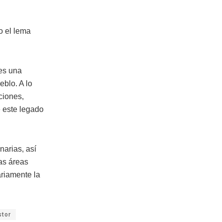
o el lema
 es una
eblo. A lo
ciones,
e este legado
narias, así
tas áreas
ariamente la
stor