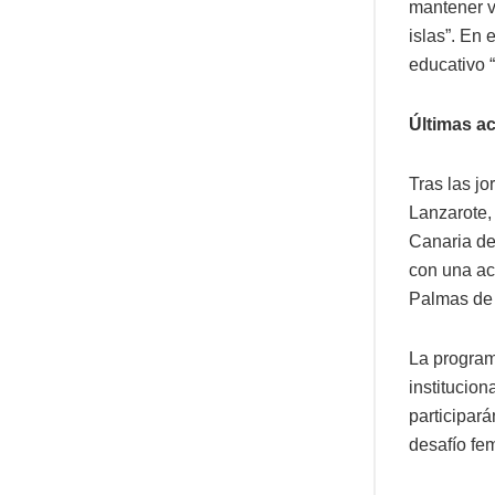
mantener vi
islas”. En
educativo “
Últimas ac
Tras las j
Lanzarote,
Canaria de
con una ac
Palmas de 
La program
institucion
participar
desafío fe