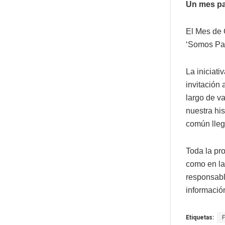
Un mes pa
El Mes de 
‘Somos Pat
La iniciat
invitación
largo de v
nuestra his
común llegu
Toda la pr
como en la
responsabl
informació
Etiquetas: