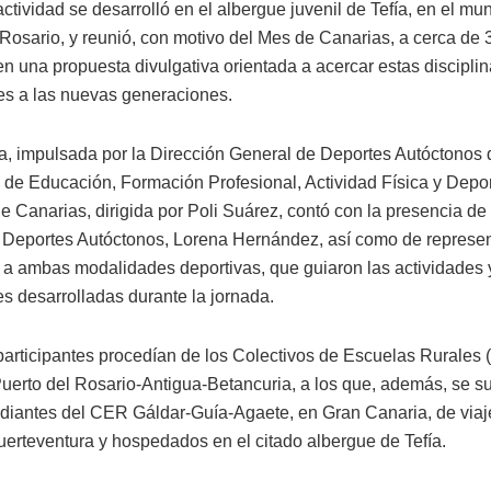
actividad se desarrolló en el albergue juvenil de Tefía, en el mu
 Rosario, y reunió, con motivo del Mes de Canarias, a cerca de 
en una propuesta divulgativa orientada a acercar estas discipli
les a las nuevas generaciones.
iva, impulsada por la Dirección General de Deportes Autóctonos 
 de Educación, Formación Profesional, Actividad Física y Depor
 Canarias, dirigida por Poli Suárez, contó con la presencia de 
 Deportes Autóctonos, Lorena Hernández, así como de represe
 a ambas modalidades deportivas, que guiaron las actividades 
es desarrolladas durante la jornada.
articipantes procedían de los Colectivos de Escuelas Rurales
Puerto del Rosario-Antigua-Betancuria, a los que, además, se s
tudiantes del CER Gáldar-Guía-Agaete, en Gran Canaria, de viaje
uerteventura y hospedados en el citado albergue de Tefía.