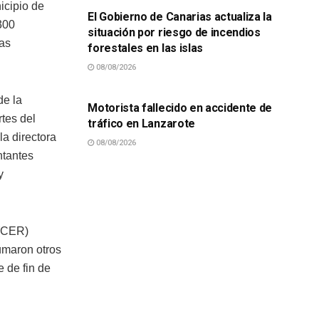
nicipio de
El Gobierno de Canarias actualiza la
300
situación por riesgo de incendios
nas
forestales en las islas
08/08/2026
SUCESOS
de la
Motorista fallecido en accidente de
tes del
tráfico en Lanzarote
la directora
08/08/2026
ntantes
y
 (CER)
umaron otros
 de fin de