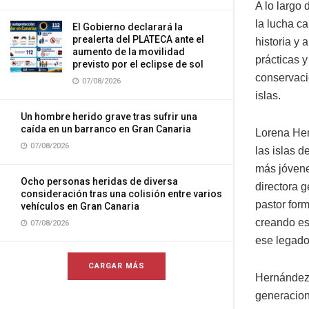
A lo largo
la lucha ca
El Gobierno declarará la
prealerta del PLATECA ante el
historia y 
aumento de la movilidad
prácticas y
previsto por el eclipse de sol
conservaci
07/08/2026
islas.
Un hombre herido grave tras sufrir una
caída en un barranco en Gran Canaria
Lorena Her
07/08/2026
las islas d
más jóvene
Ocho personas heridas de diversa
directora 
consideración tras una colisión entre varios
pastor for
vehículos en Gran Canaria
creando es
07/08/2026
ese legado
CARGAR MÁS
Hernández 
generacion