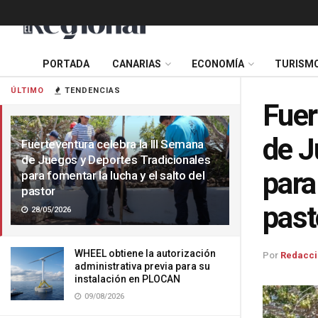
PORTADA
CANARIAS
ECONOMÍA
TURISM
ÚLTIMO
TENDENCIAS
Fuer
de J
Fuerteventura celebra la III Semana
de Juegos y Deportes Tradicionales
para
para fomentar la lucha y el salto del
pastor
past
28/05/2026
WHEEL obtiene la autorización
Por
Redacci
administrativa previa para su
instalación en PLOCAN
09/08/2026