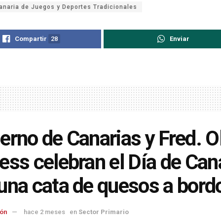
naria de Juegos y Deportes Tradicionales
Compartir
28
Enviar
erno de Canarias y Fred. O
ess celebran el Día de Can
una cata de quesos a bord
ón
hace 2 meses
en
Sector Primario