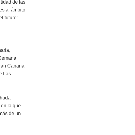
tidad de las
es al ámbito
l futuro”.
aria,
I Semana
ran Canaria
de Las
chada
, en la que
emás de un