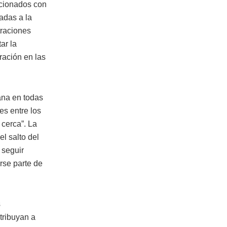
acionados con
ladas a la
traciones
ar la
ación en las
ana en todas
es entre los
 cerca”. La
l salto del
 seguir
rse parte de
s
tribuyan a