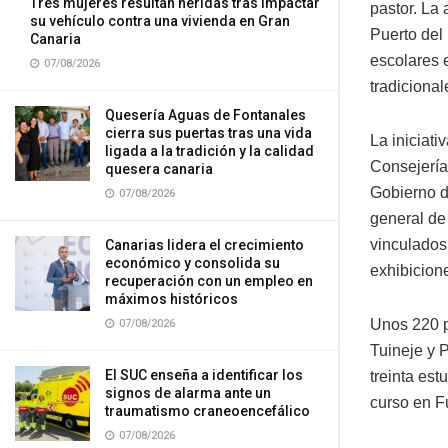
Tres mujeres resultan heridas tras impactar
pastor. La 
su vehículo contra una vivienda en Gran
Puerto del
Canaria
escolares 
07/08/2026
tradiciona
Quesería Aguas de Fontanales
cierra sus puertas tras una vida
La iniciat
ligada a la tradición y la calidad
Consejería
quesera canaria
Gobierno de
07/08/2026
general de
vinculados
Canarias lidera el crecimiento
económico y consolida su
exhibicion
recuperación con un empleo en
máximos históricos
Unos 220 p
07/08/2026
Tuineje y 
El SUC enseña a identificar los
treinta es
signos de alarma ante un
curso en F
traumatismo craneoencefálico
07/08/2026