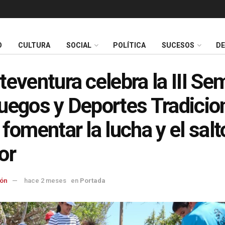
O
CULTURA
SOCIAL
POLÍTICA
SUCESOS
D
teventura celebra la III S
uegos y Deportes Tradicio
 fomentar la lucha y el salt
or
ón
hace 2 meses
en
Portada