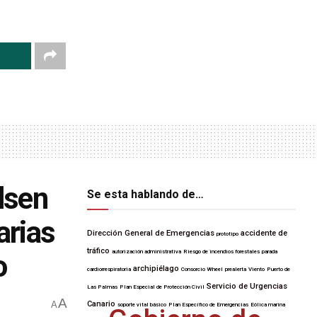
lsen
Se esta hablando de…
arias
Dirección General de Emergencias
accidente de
prototipo
tráfico
autorización administrativa
Riesgo de incendios forestales
parada
o
archipiélago
cardiorrespiratoria
Consorcio Wheel
prealerta
Viento
Puerto de
Servicio de Urgencias
Las Palmas
Plan Especial de Protección Civil
A
A
Canario
soporte vital básico
Plan Específico de Emergencias
Eólica marina