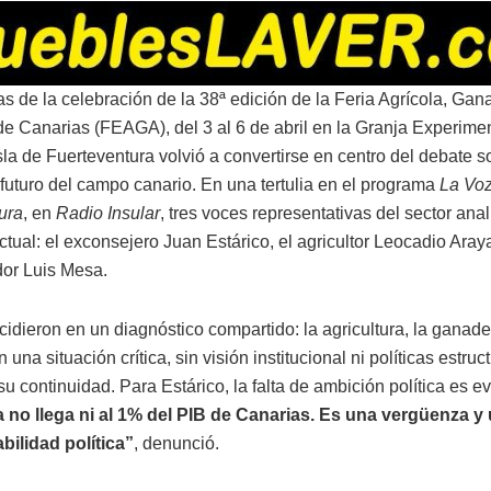
s de la celebración de la 38ª edición de la Feria Agrícola, Gan
e Canarias (FEAGA), del 3 al 6 de abril en la Granja Experime
sla de Fuerteventura volvió a convertirse en centro del debate s
 futuro del campo canario. En una tertulia en el programa
La Vo
ura
, en
Radio Insular
, tres voces representativas del sector anal
ctual: el exconsejero Juan Estárico, el agricultor Leocadio Araya
or Luis Mesa.
idieron en un diagnóstico compartido: la agricultura, la ganader
 una situación crítica, sin visión institucional ni políticas estruc
su continuidad. Para Estárico, la falta de ambición política es e
a no llega ni al 1% del PIB de Canarias. Es una vergüenza y
bilidad política”
, denunció.