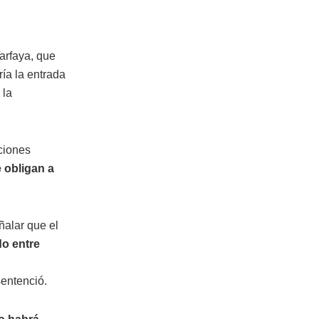
arfaya, que
ría la entrada
 la
aciones
 obligan a
ñalar que el
o entre
sentenció.