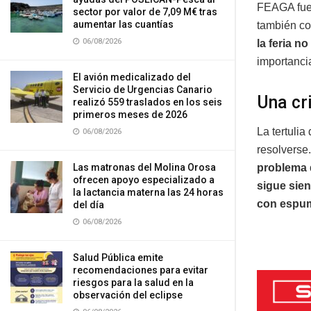
FEAGA fue 
sector por valor de 7,09 M€ tras
aumentar las cuantías
también co
06/08/2026
la feria n
importanci
El avión medicalizado del
Servicio de Urgencias Canario
Una cr
realizó 559 traslados en los seis
primeros meses de 2026
La tertulia
06/08/2026
resolverse.
Las matronas del Molina Orosa
problema 
ofrecen apoyo especializado a
sigue sie
la lactancia materna las 24 horas
con espuma
del día
06/08/2026
Salud Pública emite
recomendaciones para evitar
riesgos para la salud en la
observación del eclipse