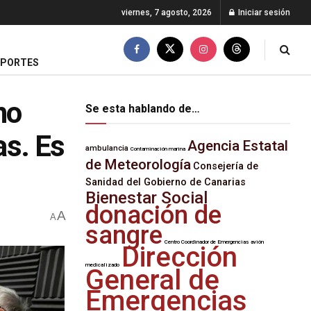
viernes, 7 agosto, 2026
Iniciar sesión
EPORTES
no
Se esta hablando de…
as. Es
Agencia Estatal
ambulancia
Contaminación marina
de Meteorología
Consejería de
Sanidad del Gobierno de Canarias
Bienestar Social
donación de
A
A
sangre
Centro Coordinador de Emergencias
avión
Dirección
medicalizado
General de
Emergencias