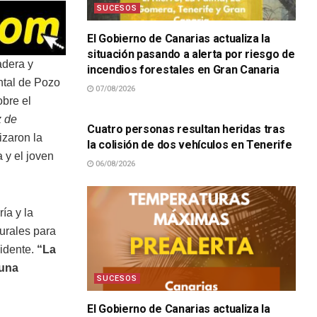
SUCESOS
El Gobierno de Canarias actualiza la
situación pasando a alerta por riesgo de
adera y
incendios forestales en Gran Canaria
ntal de Pozo
07/08/2026
SUCESOS
obre el
z de
Cuatro personas resultan heridas tras
izaron la
la colisión de dos vehículos en Tenerife
 y el joven
06/08/2026
ía y la
turales para
vidente.
“La
 una
SUCESOS
El Gobierno de Canarias actualiza la