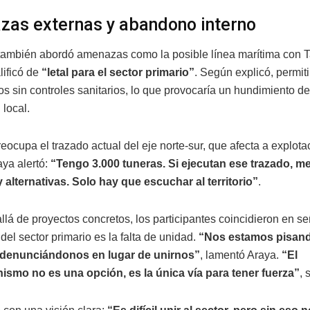
as externas y abandono interno
a también abordó amenazas como la posible línea marítima con T
lificó de
“letal para el sector primario”
. Según explicó, permiti
s sin controles sanitarios, lo que provocaría un hundimiento de
 local.
eocupa el trazado actual del eje norte-sur, que afecta a explot
aya alertó:
“Tengo 3.000 tuneras. Si ejecutan ese trazado, me
y alternativas. Solo hay que escuchar al territorio”
.
lá de proyectos concretos, los participantes coincidieron en se
 del sector primario es la falta de unidad.
“Nos estamos pisand
 denunciándonos en lugar de unirnos”
, lamentó Araya.
“El
ismo no es una opción, es la única vía para tener fuerza”
, 