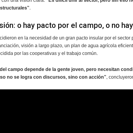
 con una visión clara:
“Es difícil unir al sector, pero sin eso 
structurales”
.
sión: o hay pacto por el campo, o no hay
idieron en la necesidad de un gran pacto insular por el sector 
anciación, visión a largo plazo, un plan de agua agrícola eficien
cidida por las cooperativas y el trabajo común.
o del campo depende de la gente joven, pero necesitan cond
eso no se logra con discursos, sino con acción”
, concluyero