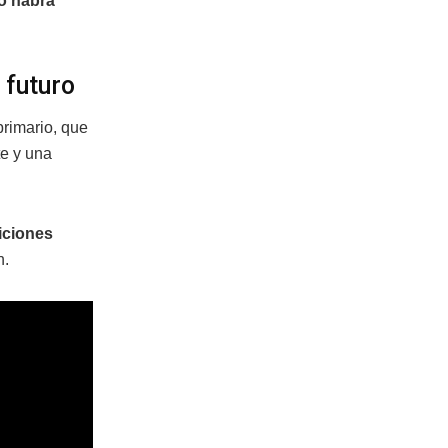
no habrá
 futuro
primario, que
te y una
iciones
n.