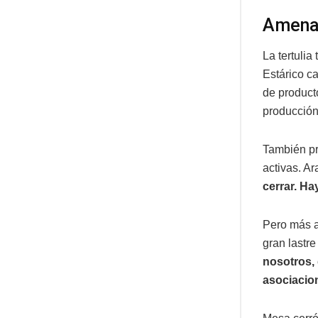
Amenaz
La tertuli
Estárico ca
de producto
producción
También pr
activas. Ar
cerrar. Ha
Pero más al
gran lastre
nosotros,
asociacion