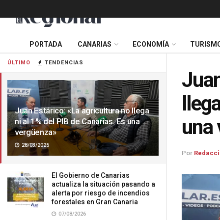
PORTADA
CANARIAS
ECONOMÍA
TURISM
ÚLTIMO
TENDENCIAS
Juan
lleg
Juan Estárico: «La agricultura no llega
una 
ni al 1% del PIB de Canarias. Es una
vergüenza»
28/03/2025
Por
Redacci
El Gobierno de Canarias
actualiza la situación pasando a
alerta por riesgo de incendios
forestales en Gran Canaria
07/08/2026