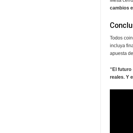
Mesa cerró
cambios e
Conclu
Todos coinc
incluya fin
apuesta de
“El futur
reales. Y 