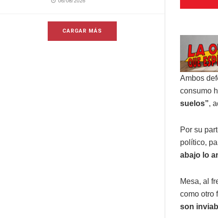
06/08/2026
CARGAR MÁS
Ambos defe
consumo 
suelos”
, 
Por su par
político, p
abajo lo a
Mesa, al fr
como otro f
son inviab