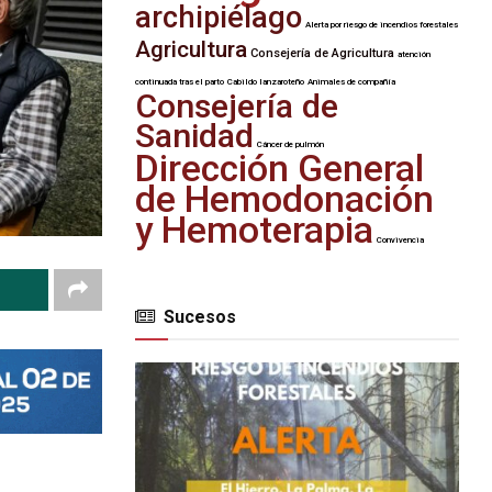
archipiélago
Alerta por riesgo de incendios forestales
Agricultura
Consejería de Agricultura
atención
continuada tras el parto
Cabildo lanzaroteño
Animales de compañía
Consejería de
Sanidad
Cáncer de pulmón
Dirección General
de Hemodonación
y Hemoterapia
Convivencia
Sucesos