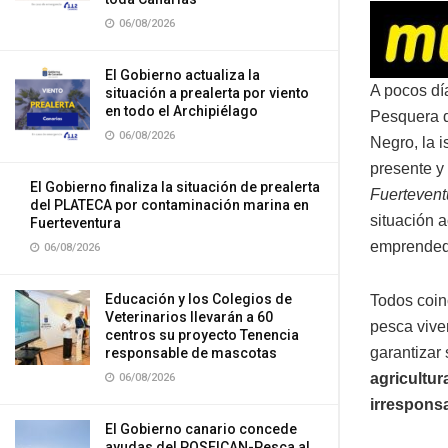
06/08/2026
El Gobierno actualiza la
A pocos día
situación a prealerta por viento
en todo el Archipiélago
Pesquera d
06/08/2026
Negro, la i
presente y
El Gobierno finaliza la situación de prealerta
Fuertevent
del PLATECA por contaminación marina en
situación a
Fuerteventura
emprended
06/08/2026
Educación y los Colegios de
Todos coinc
Veterinarios llevarán a 60
pesca viven
centros su proyecto Tenencia
garantizar 
responsable de mascotas
agricultur
06/08/2026
irresponsa
El Gobierno canario concede
ayudas del POSEICAN-Pesca al