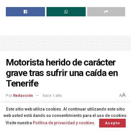
Motorista herido de carácter
grave tras sufrir una caída en
Tenerife
A
Por
Redacción
hace 1 año
A
Este sitio web utiliza cookies. Al continuar utilizando este sitio
web usted está dando su consentimiento para el uso de cookies.
El pasado 7 de abril de 2025, alrededor de las 19:11
Visite nuestra
Política de privacidad y cookies
.
Acepto
horas, se produjo un incidente en la carretera general de