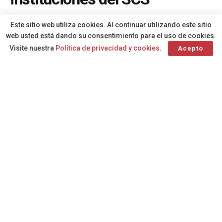
A
Por
Redacción
hace 2 meses
A
Este sitio web utiliza cookies. Al continuar utilizando este sitio
web usted está dando su consentimiento para el uso de cookies.
Visite nuestra
Política de privacidad y cookies
.
Acepto
El paro convocado contra el Ministerio de
Sanidad por la reforma del Estatuto
Marco, que afecta al personal médico, ha
sido secundado hoy miércoles en el
Servicio Canario de la Salud por 337