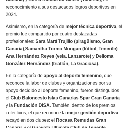
reconocimiento a sus destacados logros deportivos en
2024.
Asimismo, en la categoría de
mejor técnica deportiva
, el
premio fue compartido por cuatro destacadas
profesionales:
Sara Martí Trujillo (piragüismo, Gran
Canaria),
Samantha Tormo Mongan (fútbol, Tenerife)
,
Ana Hernández Reyes (vela, Lanzarote)
y
Delioma
González Hernández (triatlón, La Graciosa)
.
En la categoría de
apoyo al deporte femenino
, que
reconoce la labor de clubes y organizaciones por su
apoyo decidido al deporte femenino, fueron distinguidos
el
Club Baloncesto Islas Canarias Spar Gran Canaria
y la
Fundación DISA
. También, dentro de los premios
colectivos, el que reconoce la
mejor gestión deportiva
recayó en dos clubes: el
Rocasa Remudas Gran
Canaria
y el
Guayota Ultimate Club de Tenerife
.