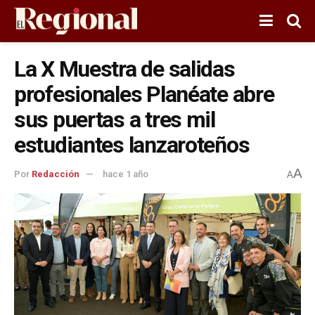
La X Muestra de salidas
profesionales Planéate abre
sus puertas a tres mil
estudiantes lanzaroteños
A
Por
Redacción
hace 1 año
A