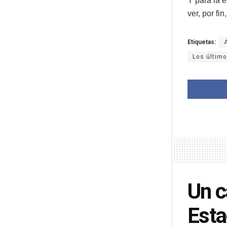
Y para la e
ver, por f
Etiquetas:
Los últim
Un c
Est