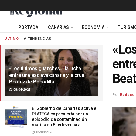
PORTADA
CANARIAS
ECONOMÍA
TURISM
ÚLTIMO
TENDENCIAS
«Los
entr
«Los últimos guanches»: la lucha
Beat
entre una esclava canaria y la cruel
Beatriz de Bobadilla
08/04/2025
Por
Redacci
El Gobierno de Canarias activa el
PLATECA en prealerta por un
episodio de contaminación
marina en Fuerteventura
05/08/2026