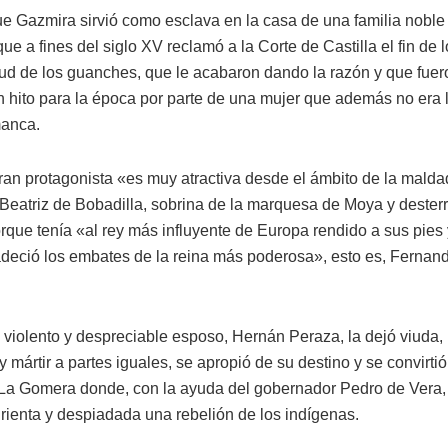
e Gazmira sirvió como esclava en la casa de una familia noble
ue a fines del siglo XV reclamó a la Corte de Castilla el fin de 
tud de los guanches, que le acabaron dando la razón y que fuer
n hito para la época por parte de una mujer que además no era l
anca.
gran protagonista «es muy atractiva desde el ámbito de la mald
 Beatriz de Bobadilla, sobrina de la marquesa de Moya y dester
que tenía «al rey más influyente de Europa rendido a sus pies y
deció los embates de la reina más poderosa», esto es, Fernand
violento y despreciable esposo, Hernán Peraza, la dejó viuda, 
 mártir a partes iguales, se apropió de su destino y se convirtió
La Gomera donde, con la ayuda del gobernador Pedro de Vera,
rienta y despiadada una rebelión de los indígenas.