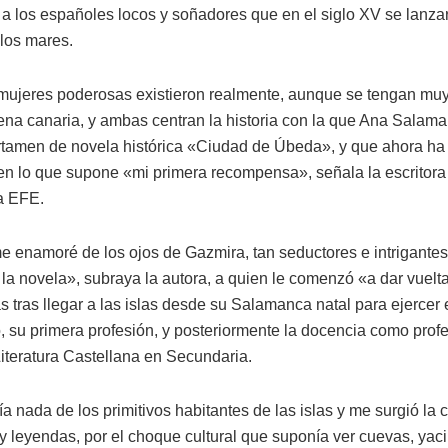
 a los españoles locos y soñadores que en el siglo XV se lanza
 los mares.
mujeres poderosas existieron realmente, aunque se tengan mu
gena canaria, y ambas centran la historia con la que Ana Salam
rtamen de novela histórica «Ciudad de Úbeda», y que ahora ha
en lo que supone «mi primera recompensa», señala la escritora
 a EFE.
e enamoré de los ojos de Gazmira, tan seductores e intrigantes,
la novela», subraya la autora, a quien le comenzó «a dar vuelta
 tras llegar a las islas desde su Salamanca natal para ejercer 
, su primera profesión, y posteriormente la docencia como prof
iteratura Castellana en Secundaria.
 nada de los primitivos habitantes de las islas y me surgió la 
 y leyendas, por el choque cultural que suponía ver cuevas, yac