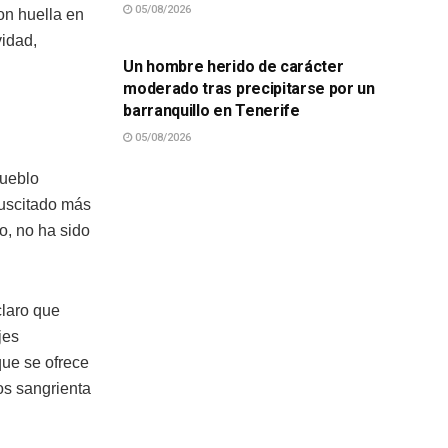
05/08/2026
on huella en
SUCESOS
vidad,
Un hombre herido de carácter
moderado tras precipitarse por un
barranquillo en Tenerife
05/08/2026
pueblo
suscitado más
o, no ha sido
claro que
jes
que se ofrece
os sangrienta