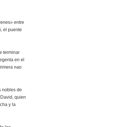
renes» entre
i, el puente
e terminar
regenta en el
primera nao
s nobles de
 David, quien
cha y la