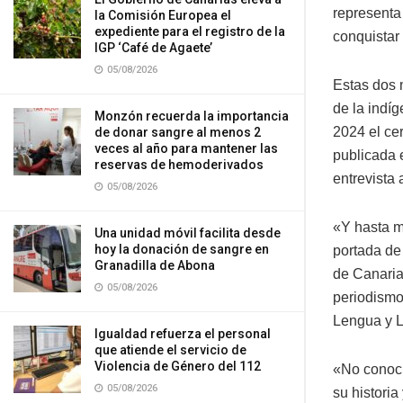
representa
la Comisión Europea el
expediente para el registro de la
conquistar
IGP ‘Café de Agaete’
05/08/2026
Estas dos 
de la indí
Monzón recuerda la importancia
2024 el ce
de donar sangre al menos 2
veces al año para mantener las
publicada 
reservas de hemoderivados
entrevista
05/08/2026
«Y hasta m
Una unidad móvil facilita desde
hoy la donación de sangre en
portada de 
Granadilla de Abona
de Canarias
05/08/2026
periodismo
Lengua y L
Igualdad refuerza el personal
que atiende el servicio de
Violencia de Género del 112
«No conocía
05/08/2026
su historia