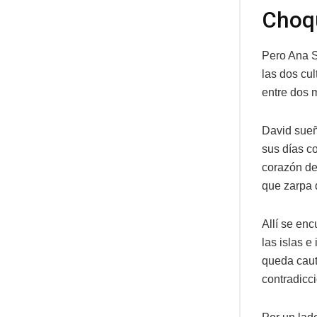
Choqu
Pero Ana S
las dos cul
entre dos 
David sueñ
sus días co
corazón de
que zarpa 
Allí se en
las islas e
queda caut
contradicc