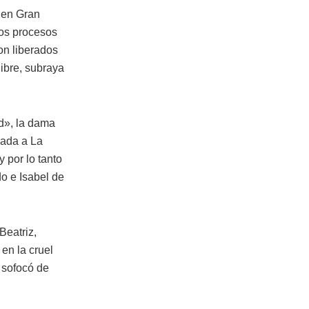
 en Gran
los procesos
on liberados
ibre, subraya
ad», la dama
rada a La
 por lo tanto
o e Isabel de
Beatriz,
 en la cruel
 sofocó de