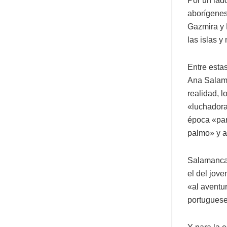
Por un lad
aborígenes
Gazmira y 
las islas y
Entre esta
Ana Salama
realidad, l
«luchadora
época «par
palmo» y a
Salamanca 
el del jove
«al aventu
portuguese