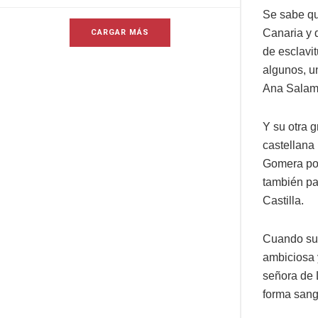
Se sabe qu
Canaria y q
CARGAR MÁS
de esclavi
algunos, u
Ana Salam
Y su otra 
castellana
Gomera por
también pa
Castilla.
Cuando su 
ambiciosa y
señora de 
forma sang