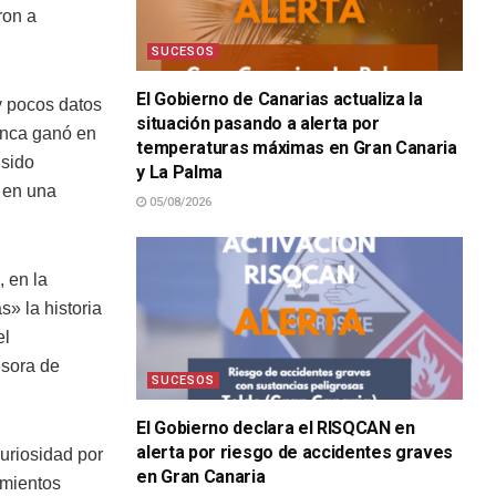
ron a
SUCESOS
El Gobierno de Canarias actualiza la
y pocos datos
situación pasando a alerta por
anca ganó en
temperaturas máximas en Gran Canaria
 sido
y La Palma
 en una
05/08/2026
 en la
s» la historia
el
esora de
SUCESOS
El Gobierno declara el RISQCAN en
alerta por riesgo de accidentes graves
curiosidad por
en Gran Canaria
imientos