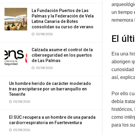
arqueológi
La Fundación Puertos de Las
un tiempo 
Palmas y la Federación de Vela
rememora l
Latina Canaria de Botes
consolidan su curso de verano
05/08/2026
El úl
Calzada asume el control de la
Era una his
ciberseguridad en los puertos
de Las Palmas
aborigen q
05/08/2026
curiosidad 
así, explica
Un hombre herido de carácter moderado
tras precipitarse por un barranquillo en
Por ello cu
Tenerife
debía trat
05/08/2026
históricos
como intér
El SUC recupera a un hombre de una parada
cardiorrespiratoria en Fuerteventura
para los s
05/08/2026