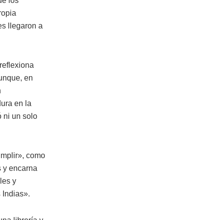
de los
ropia
s llegaron a
reflexiona
unque, en
n
dura en la
 ni un solo
umplir», como
s y encarna
les y
 Indias».