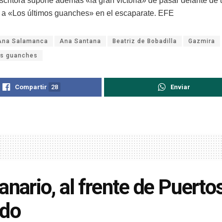
scritora supone además «la gran victoria» de pasar delante de u
in, a «Los últimos guanches» en el escaparate. EFE
Ana Salamanca
Ana Santana
Beatriz de Bobadilla
Gazmira
os guanches
Compartir
28
Enviar
anario, al frente de Puerto
ado