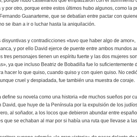
o, porque hubo castellanos que empatizaron con el sufrimiento 
 y por otro, porque entre estos últimos hubo algunos, como la p
Fernando Guanarteme, que se debatían entre pactar con quiene
 no se iban a ir o luchar hasta la aniquilación.
s disyuntivas y contradicciones «tuvo que haber algo de amor», 
nca, y por ello David ejerce de puente entre ambos mundos a
os tres personajes tienen un espíritu fuerte y las dos mujeres so
s», ya que incluso Beatriz de Bobadilla fue lo suficientemente 
a hacer lo que quiso, cuando quiso y con quien quiso. No cedió
unque cruel y despiadada, fue también una muestra de coraje.
define su novela como una historia «de muchos sueños por c
n David, que huye de la Península por la expulsión de los judío
rero, al soñador, a los locos que debieron abundar entre españo
s que se echaban al mar por si había una ruta que llevase a las