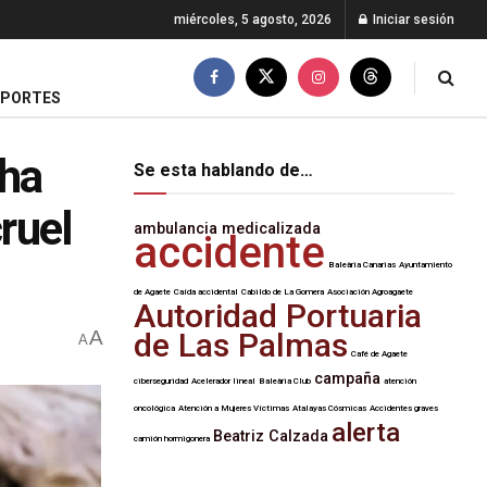
miércoles, 5 agosto, 2026
Iniciar sesión
EPORTES
cha
Se esta hablando de…
ruel
ambulancia medicalizada
accidente
Baleària Canarias
Ayuntamiento
de Agaete
Caída accidental
Cabildo de La Gomera
Asociación Agroagaete
Autoridad Portuaria
A
de Las Palmas
A
Café de Agaete
campaña
ciberseguridad
Acelerador lineal
Baleària Club
atención
oncológica
Atención a Mujeres Víctimas
Atalayas Cósmicas
Accidentes graves
alerta
Beatriz Calzada
camión hormigonera