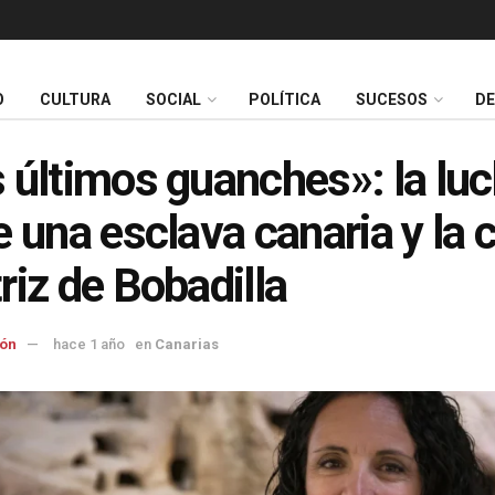
O
CULTURA
SOCIAL
POLÍTICA
SUCESOS
D
 últimos guanches»: la lu
e una esclava canaria y la c
riz de Bobadilla
ón
hace 1 año
en
Canarias