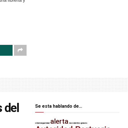
na librería y
s del
Se esta hablando de…
alerta
ciberseguridad
Accidentes graves