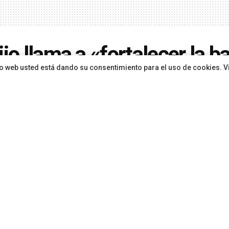
ijo llama a «fortalecer la b
sitio web usted está dando su consentimiento para el uso de cookies. V
nacionalismo ante la milita
a Agrupación Herreña
ón
hace 1 año
en
Canarias