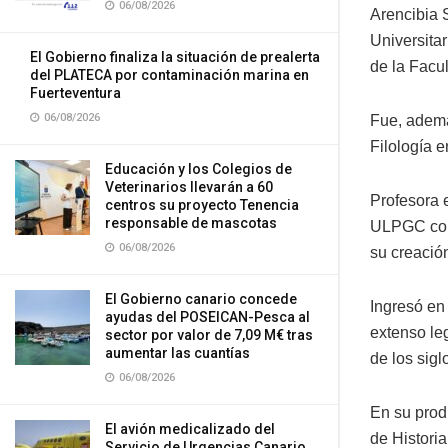
06/08/2026
Arencibia 
Universita
El Gobierno finaliza la situación de prealerta
de la Facu
del PLATECA por contaminación marina en
Fuerteventura
06/08/2026
Fue, ademá
Filología 
Educación y los Colegios de
Veterinarios llevarán a 60
Profesora 
centros su proyecto Tenencia
responsable de mascotas
ULPGC como
06/08/2026
su creació
El Gobierno canario concede
Ingresó en
ayudas del POSEICAN-Pesca al
extenso le
sector por valor de 7,09 M€ tras
aumentar las cuantías
de los sigl
06/08/2026
En su prod
El avión medicalizado del
de Historia
Servicio de Urgencias Canario