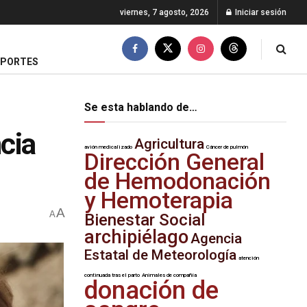
viernes, 7 agosto, 2026
Iniciar sesión
EPORTES
Se esta hablando de…
ncia
Agricultura
avión medicalizado
Cáncer de pulmón
Dirección General
de Hemodonación
y Hemoterapia
A
A
Bienestar Social
archipiélago
Agencia
Estatal de Meteorología
atención
continuada tras el parto
Animales de compañía
donación de