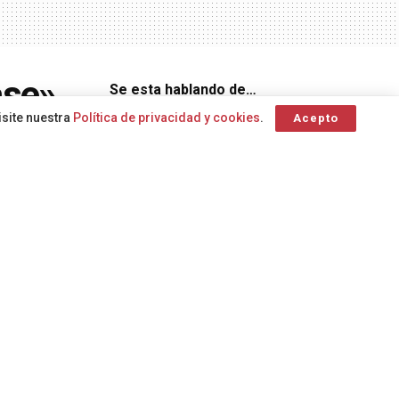
ase»
Se esta hablando de…
isite nuestra
Política de privacidad y cookies
.
Acepto
ncia
ambulancia
Cáncer de pulmón
Convivencia
atención continuada tras el parto
Agricultura
Consejería de Agricultura
Consejería de
Sanidad
Cabildo lanzaroteño
Dirección
A
A
General de
Emergencias
Bienestar Social
Agencia
Estatal de Meteorología
Centro Coordinador
Consejería de Sanidad
de Emergencias
Animales de compañía
del Gobierno de Canarias
avión medicalizado
Eclipse