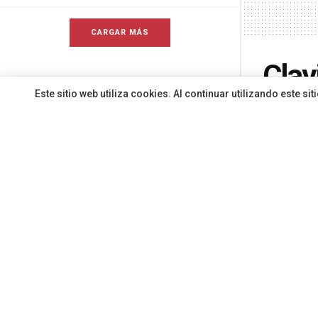
CARGAR MÁS
Clav
Este sitio web utiliza cookies. Al continuar utilizando este 
del 
de l
Por
Redacci