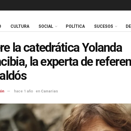
O
CULTURA
SOCIAL
POLÍTICA
SUCESOS
D
e la catedrática Yolanda
cibia, la experta de refere
aldós
ón
hace 1 año
en
Canarias