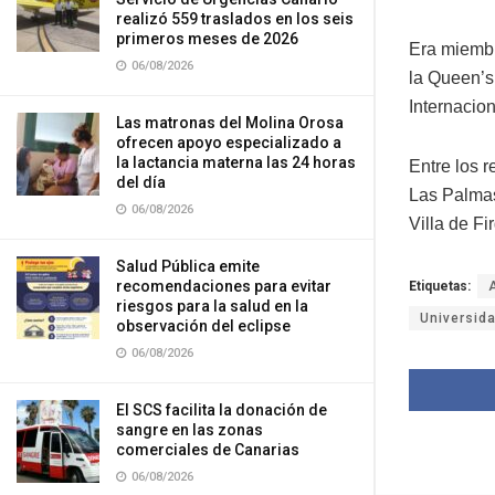
realizó 559 traslados en los seis
primeros meses de 2026
Era miembr
06/08/2026
la Queen’s
Internacio
Las matronas del Molina Orosa
ofrecen apoyo especializado a
la lactancia materna las 24 horas
Entre los 
del día
Las Palmas
06/08/2026
Villa de F
Salud Pública emite
recomendaciones para evitar
Etiquetas:
riesgos para la salud en la
Universid
observación del eclipse
06/08/2026
El SCS facilita la donación de
sangre en las zonas
comerciales de Canarias
06/08/2026