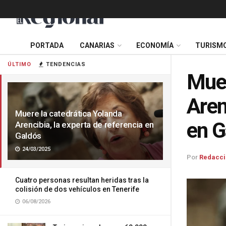
PORTADA
CANARIAS
ECONOMÍA
TURISM
ÚLTIMO
TENDENCIAS
Muer
Aren
Muere la catedrática Yolanda
en G
Arencibia, la experta de referencia en
Galdós
24/03/2025
Por
Redacci
Cuatro personas resultan heridas tras la
colisión de dos vehículos en Tenerife
06/08/2026