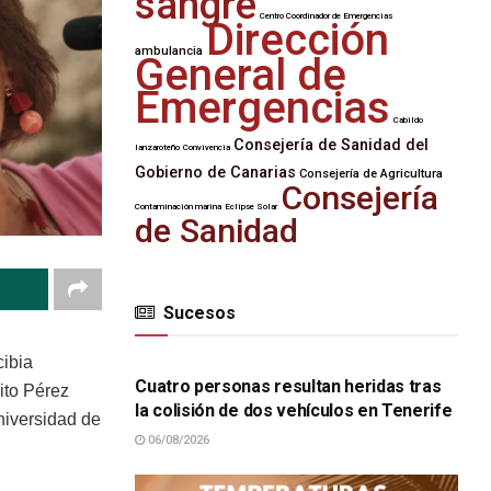
sangre
Centro Coordinador de Emergencias
Dirección
ambulancia
General de
Emergencias
Cabildo
Consejería de Sanidad del
lanzaroteño
Convivencia
Gobierno de Canarias
Consejería de Agricultura
Consejería
Contaminación marina
Eclipse Solar
de Sanidad
Sucesos
SUCESOS
cibia
Cuatro personas resultan heridas tras
ito Pérez
la colisión de dos vehículos en Tenerife
niversidad de
06/08/2026