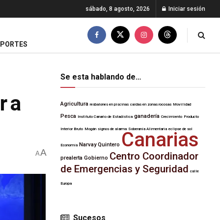
sábado, 8 agosto, 2026
Iniciar sesión
EPORTES
Se esta hablando de…
r a
Agricultura
resbalones en piscinas
caídas en zonas rocosas
Movilidad
Pesca
ganadería
Instituto Canario de Estadística
Crecimiento
Producto
Interior Bruto
Mogán
signos de alarma
Soberanía Alimentaria
eclipse de sol
Canarias
Narvay Quintero
Economía
A
A
Centro Coordinador
prealerta
Gobierno
de Emergencias y Seguridad
calle
Europa
Sucesos