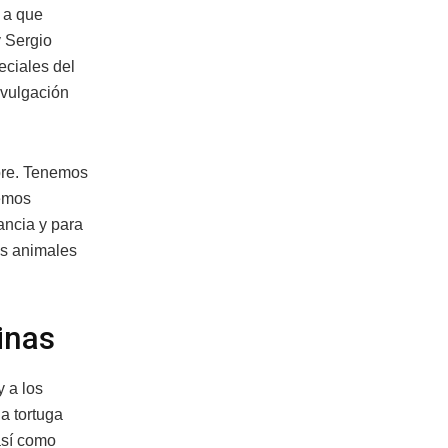
 a que
y Sergio
eciales del
ivulgación
bre. Tenemos
nemos
ancia y para
os animales
inas
y a los
a tortuga
así como