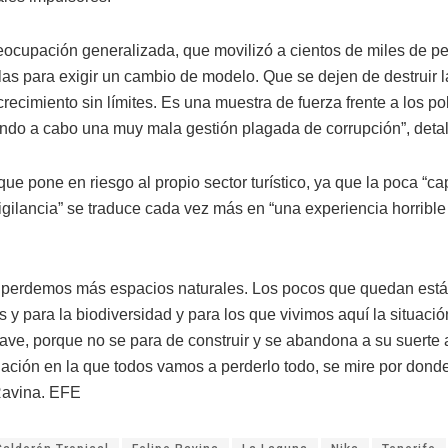
eocupación generalizada, que movilizó a cientos de miles de p
las para exigir un cambio de modelo. Que se dejen de destruir la
crecimiento sin límites. Es una muestra de fuerza frente a los po
ando a cabo una muy mala gestión plagada de corrupción”, detal
que pone en riesgo al propio sector turístico, ya que la poca “c
igilancia” se traduce cada vez más en “una experiencia horrible
perdemos más espacios naturales. Los pocos que quedan est
 y para la biodiversidad y para los que vivimos aquí la situaci
ve, porque no se para de construir y se abandona a su suerte al 
uación en la que todos vamos a perderlo todo, se mire por donde
Ravina. EFE