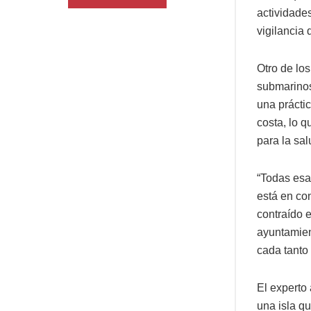
actividade
vigilancia
Otro de los
submarinos,
una prácti
costa, lo 
para la sal
“Todas esas
está en co
contraído 
ayuntamien
cada tanto
El experto
una isla q