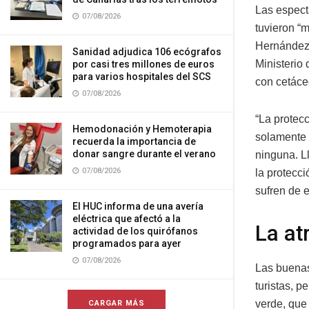
Las espect
07/08/2026
tuvieron “
Hernández,
Sanidad adjudica 106 ecógrafos
Ministerio 
por casi tres millones de euros
para varios hospitales del SCS
con cetáce
07/08/2026
“La protec
Hemodonación y Hemoterapia
solamente 
recuerda la importancia de
donar sangre durante el verano
ninguna. L
07/08/2026
la protecci
sufren de e
El HUC informa de una avería
eléctrica que afectó a la
La at
actividad de los quirófanos
programados para ayer
07/08/2026
Las buenas
turistas, 
verde, que
CARGAR MÁS