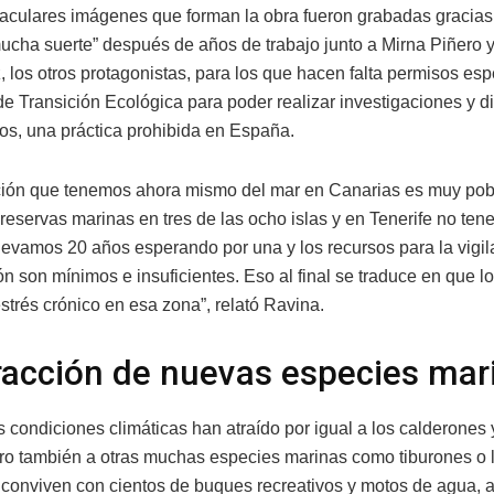
aculares imágenes que forman la obra fueron grabadas gracias
mucha suerte” después de años de trabajo junto a Mirna Piñero 
 los otros protagonistas, para los que hacen falta permisos esp
de Transición Ecológica para poder realizar investigaciones y d
os, una práctica prohibida en España.
ción que tenemos ahora mismo del mar en Canarias es muy po
reservas marinas en tres de las ocho islas y en Tenerife no te
levamos 20 años esperando por una y los recursos para la vigil
ón son mínimos e insuficientes. Eso al final se traduce en que l
strés crónico en esa zona”, relató Ravina.
racción de nuevas especies mar
 condiciones climáticas han atraído por igual a los calderones 
pero también a otras muchas especies marinas como tiburones o l
 conviven con cientos de buques recreativos y motos de agua, 