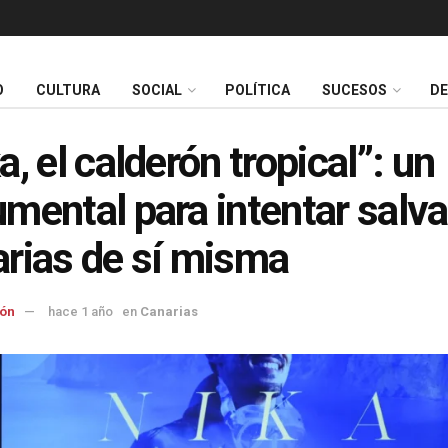
O
CULTURA
SOCIAL
POLÍTICA
SUCESOS
D
a, el calderón tropical”: un
mental para intentar salva
rias de sí misma
ón
hace 1 año
en
Canarias