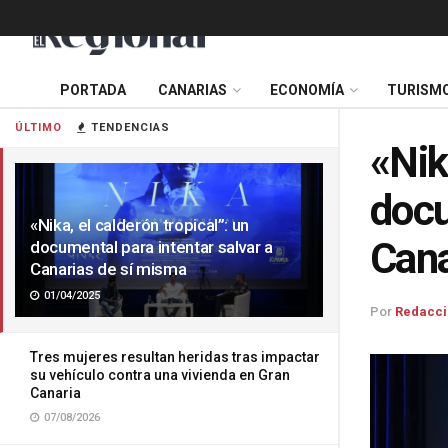
PORTADA
CANARIAS
ECONOMÍA
TURISM
ÚLTIMO
TENDENCIAS
«Nik
docu
«Nika, el calderón tropical”: un
Cana
documental para intentar salvar a
Canarias de sí misma
01/04/2025
Por
Redacci
Tres mujeres resultan heridas tras impactar
su vehículo contra una vivienda en Gran
Canaria
07/08/2026