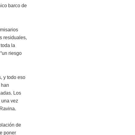
nico barco de
emisarios
s residuales,
toda la
“un riesgo
, y todo eso
e han
nadas. Los
s una vez
 Ravina.
blación de
de poner