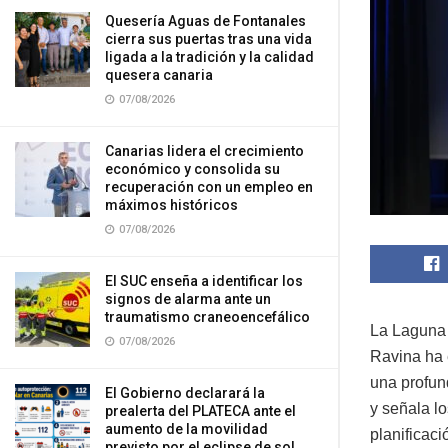
Quesería Aguas de Fontanales
cierra sus puertas tras una vida
ligada a la tradición y la calidad
quesera canaria
07/08/2026
Canarias lidera el crecimiento
económico y consolida su
recuperación con un empleo en
máximos históricos
07/08/2026
El SUC enseña a identificar los
signos de alarma ante un
traumatismo craneoencefálico
La Laguna 
07/08/2026
Ravina ha e
una profund
El Gobierno declarará la
y señala lo
prealerta del PLATECA ante el
aumento de la movilidad
planificac
previsto por el eclipse de sol