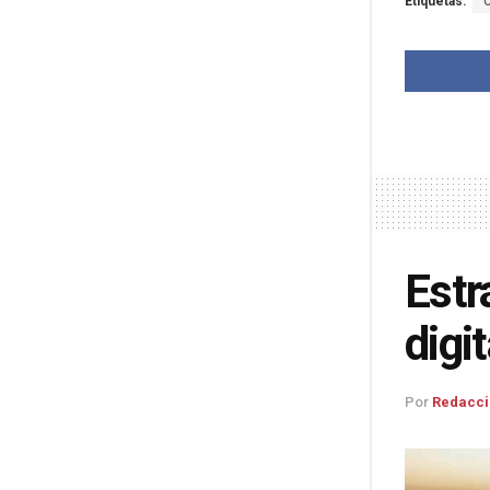
Etiquetas:
Estr
digi
Por
Redacci