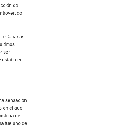
ucción de
ntrovertido
en Canarias.
últimos
r ser
e estaba en
una sensación
o en el que
istoria del
ina fue uno de