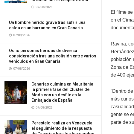
07/08/2026
El filme s
en el Cima
Un hombre herido grave tras sufrir una
documental
caída en un barranco en Gran Canaria
07/08/2026
Ravina, co
Ocho personas heridas de diversa
Hernández,
consideración tras una colisión entre varios
población 
vehículos en Gran Canaria
Zona de Es
07/08/2026
de 400 eje
Canarias culmina en Mauritania
la primera fase del Clúster de
“Dentro de
Moda con un desfile en la
más curios
Embajada de España
casualidad
07/08/2026
gente se e
parte de su
Perestelo realiza en Venezuela
el seguimiento de la respuesta
de Canarias tras los terremotos