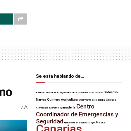
Se esta hablando de…
imo
Gobierno
Producto Interior Bruto
signos de alarma
caídas en zonas rocosas
Narvay Quintero
Agricultura
Crecimiento
calle Europa
Soberanía
Centro
A
A
ganadería
Alimentaria
Economía
Coordinador de Emergencias y
Seguridad
Pesca
resbalones en piscinas
Mogán
Canarias