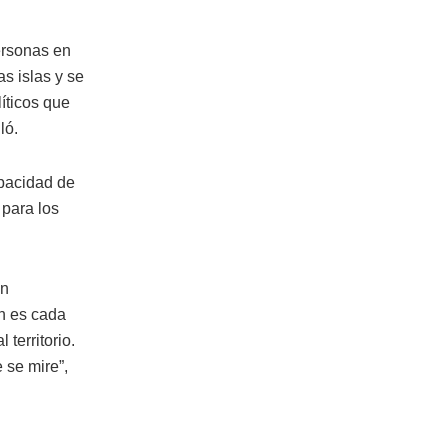
ersonas en
s islas y se
líticos que
ló.
apacidad de
 para los
án
ón es cada
territorio.
 se mire”,