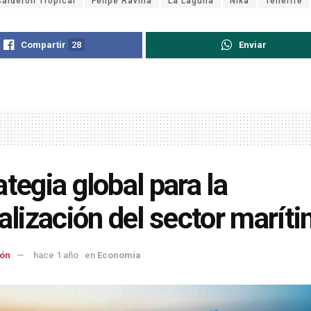
Calderón Tropical
Felipe Ravina
La Laguna
Nika
Tenerife
Compartir
28
Enviar
ategia global para la
talización del sector marít
ón
hace 1 año
en
Economía