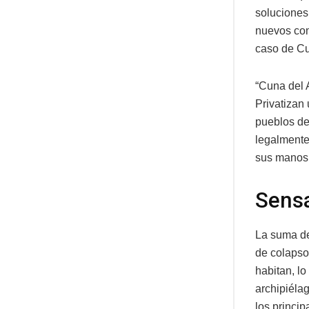
soluciones
nuevos comp
caso de Cu
“Cuna del 
Privatizan
pueblos del
legalmente
sus manos p
Sensa
La suma de
de colapso 
habitan, lo
archipiélag
los princip