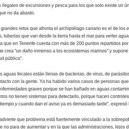
s ilegales de excursiones y pesca para los que solo existe un ú
 que no da abasto.
 grandes retos que afronta el archipiélago canario es el de los 
 tuberías que van desde la tierra hasta el mar para verter agua
ca que en Tenerife cuenta con más de 200 puntos repartidos por 
que crea “un daño inmenso a los ecosistemas marinos” y supone 
ud pública”.
 aguas fecales están llenas de bacterias, de virus, de parásitos
ntacto con la gente. Ya ha habido varios casos de personas qu
enfermedades graves porque se han bañado en aguas contami
tos no tienen sistemas para detectarlo, porque hacen controle
 tiempo y cuando dan el aviso ya es demasiado tarde”, expresó
 advierte que problema está fuertemente vinculado a la sobrepo
ue no para de aumentar y en la que las administraciones, lejos 