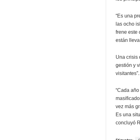
“Es una pr
las ocho is
frene este 
están llev
Una crisis 
gestión y v
visitantes”.
“Cada año 
masificados
vez más gra
Es una sit
concluyó 