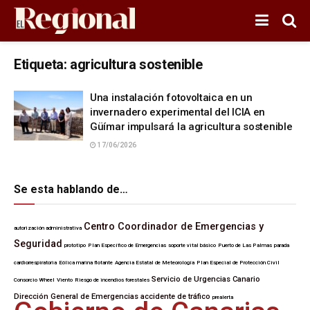
Etiqueta:
agricultura sostenible
Una instalación fotovoltaica en un
invernadero experimental del ICIA en
Güímar impulsará la agricultura sostenible
17/06/2026
Se esta hablando de…
Centro Coordinador de Emergencias y
autorización administrativa
Seguridad
prototipo
Plan Específico de Emergencias
soporte vital básico
Puerto de Las Palmas
parada
cardiorrespiratoria
Eólica marina flotante
Agencia Estatal de Meteorología
Plan Especial de Protección Civil
Servicio de Urgencias Canario
Consorcio Wheel
Viento
Riesgo de incendios forestales
Dirección General de Emergencias
accidente de tráfico
prealerta