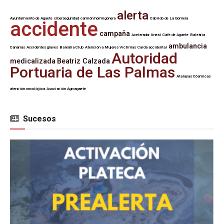
alerta
Ayuntamiento de Agaete
ciberseguridad
camión hormigonera
Cabildo de La Gomera
accidente
campaña
Acelerador lineal
Café de Agaete
Baleària
ambulancia
Canarias
Accidentes graves
Baleària Club
Atención a Mujeres Víctimas
Caída accidental
Autoridad
medicalizada
Beatriz Calzada
Portuaria de Las Palmas
Atalayas Cósmicas
atención oncológica
Asociación Agroagaete
Sucesos