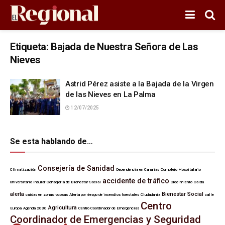
Etiqueta:
Bajada de Nuestra Señora de Las
Nieves
Astrid Pérez asiste a la Bajada de la Virgen
de las Nieves en La Palma
12/07/2025
Se esta hablando de…
Consejería de Sanidad
Climatización
Dependencia en Canarias
Complejo Hospitalario
accidente de tráfico
Universitario Insular
Consejería de Bienestar Social
Crecimiento
Caída
alerta
Bienestar Social
caídas en zonas rocosas
Alerta por riesgo de incendios forestales
Ciudadanía
calle
Centro
Agricultura
Europa
Agenda 2030
Centro Coordinador de Emergencias
Coordinador de Emergencias y Seguridad