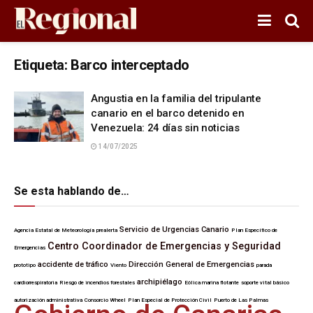
Etiqueta:
Barco interceptado
Angustia en la familia del tripulante
canario en el barco detenido en
Venezuela: 24 días sin noticias
14/07/2025
Se esta hablando de…
Servicio de Urgencias Canario
Agencia Estatal de Meteorología
prealerta
Plan Específico de
Centro Coordinador de Emergencias y Seguridad
Emergencias
accidente de tráfico
Dirección General de Emergencias
prototipo
Viento
parada
archipiélago
cardiorrespiratoria
Riesgo de incendios forestales
Eólica marina flotante
soporte vital básico
autorización administrativa
Consorcio Wheel
Plan Especial de Protección Civil
Puerto de Las Palmas