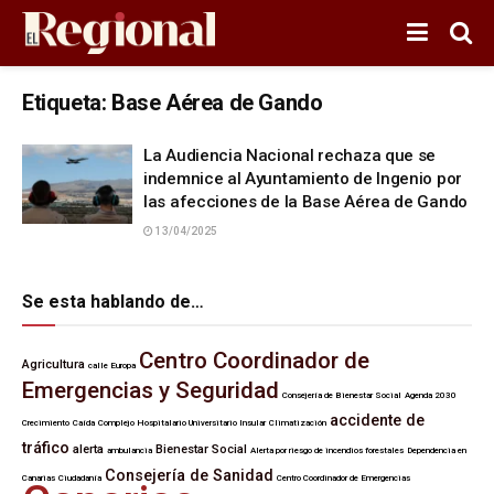
Etiqueta:
Base Aérea de Gando
La Audiencia Nacional rechaza que se
indemnice al Ayuntamiento de Ingenio por
las afecciones de la Base Aérea de Gando
13/04/2025
Se esta hablando de…
Centro Coordinador de
Agricultura
calle Europa
Emergencias y Seguridad
Consejería de Bienestar Social
Agenda 2030
accidente de
Crecimiento
Caída
Complejo Hospitalario Universitario Insular
Climatización
tráfico
alerta
Bienestar Social
ambulancia
Alerta por riesgo de incendios forestales
Dependencia en
Consejería de Sanidad
Canarias
Ciudadanía
Centro Coordinador de Emergencias