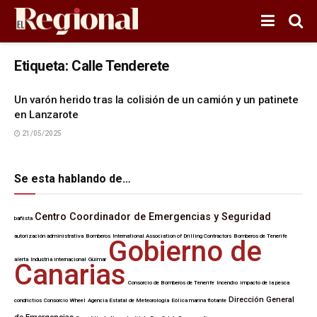
Etiqueta:
Calle Tenderete
Un varón herido tras la colisión de un camión y un patinete
en Lanzarote
21/05/2025
Se esta hablando de…
Centro Coordinador de Emergencias y Seguridad
bañista
autorización administrativa
Bomberos
International Association of Drilling Contractors
Bomberos de Tenerife
Gobierno de
alerta
Industria internacional
Güímar
Canarias
Consorcio de Bomberos de Tenerife
Incendio
impacto de la pesca
Dirección General
condrictios
Consorcio Wheel
Agencia Estatal de Meteorología
Eólica marina flotante