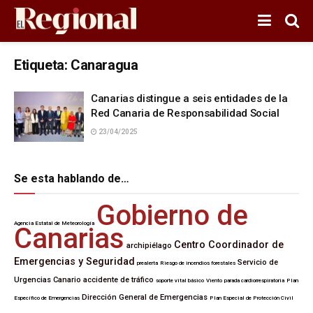
Etiqueta:
Canaragua
Canarias distingue a seis entidades de la
Red Canaria de Responsabilidad Social
23/04/2025
Se esta hablando de…
Gobierno de
Agencia Estatal de Meteorología
Canarias
Centro Coordinador de
archipiélago
Emergencias y Seguridad
Servicio de
prealerta
Riesgo de incendios forestales
Urgencias Canario
accidente de tráfico
soporte vital básico
Viento
parada cardiorrespiratoria
Plan
Dirección General de Emergencias
Específico de Emergencias
Plan Especial de Protección Civil