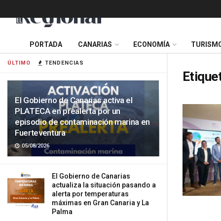
PORTADA
CANARIAS
ECONOMÍA
TURISM
ÚLTIMO
TENDENCIAS
Etique
El Gobierno de Canarias activa el
PLATECA en prealerta por un
episodio de contaminación marina en
Fuerteventura
05/08/2026
El Gobierno de Canarias
actualiza la situación pasando a
alerta por temperaturas
máximas en Gran Canaria y La
Palma