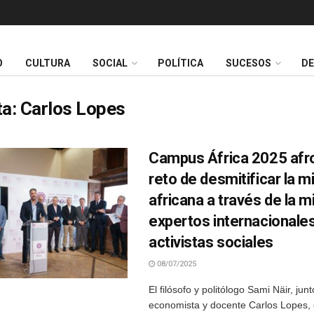
O
CULTURA
SOCIAL
POLÍTICA
SUCESOS
D
ta:
Carlos Lopes
Campus África 2025 afro
reto de desmitificar la m
africana a través de la m
expertos internacionales
activistas sociales
08/07/2025
El filósofo y politólogo Sami Näir, junt
economista y docente Carlos Lopes, 