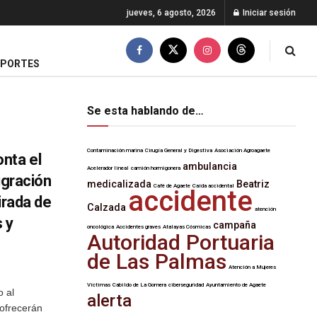
jueves, 6 agosto, 2026
Iniciar sesión
EPORTES
Se esta hablando de…
Contaminación marina
Cirugía General y Digestiva
Asociación Agroagaete
nta el
ambulancia
Acelerador lineal
camión hormigonera
igración
medicalizada
Beatriz
Café de Agaete
Caída accidental
accidente
irada de
Calzada
atención
 y
campaña
oncológica
Accidentes graves
Atalayas Cósmicas
Autoridad Portuaria
de Las Palmas
Atención a Mujeres
Víctimas
Cabildo de La Gomera
ciberseguridad
Ayuntamiento de Agaete
o al
alerta
ofrecerán