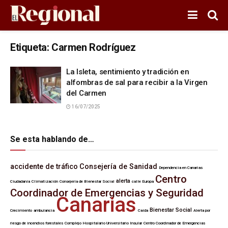
Etiqueta:
Carmen Rodríguez
La Isleta, sentimiento y tradición en
alfombras de sal para recibir a la Virgen
del Carmen
16/07/2025
Se esta hablando de…
accidente de tráfico
Consejería de Sanidad
Dependencia en Canarias
Centro
alerta
Ciudadanía
Climatización
Consejería de Bienestar Social
calle Europa
Coordinador de Emergencias y Seguridad
Canarias
Bienestar Social
Crecimiento
ambulancia
Caída
Alerta por
riesgo de incendios forestales
Complejo Hospitalario Universitario Insular
Centro Coordinador de Emergencias