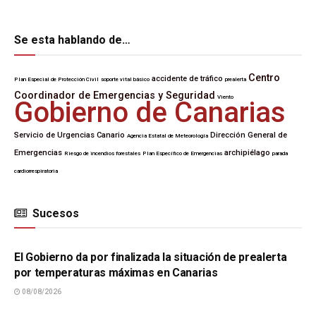
Se esta hablando de…
Centro
accidente de tráfico
Plan Especial de Protección Civil
soporte vital básico
prealerta
Coordinador de Emergencias y Seguridad
Viento
Gobierno de Canarias
Servicio de Urgencias Canario
Dirección General de
Agencia Estatal de Meteorología
Emergencias
archipiélago
Riesgo de incendios forestales
Plan Específico de Emergencias
parada
cardiorrespiratoria
Sucesos
SUCESOS
El Gobierno da por finalizada la situación de prealerta
por temperaturas máximas en Canarias
08/08/2026
SUCESOS