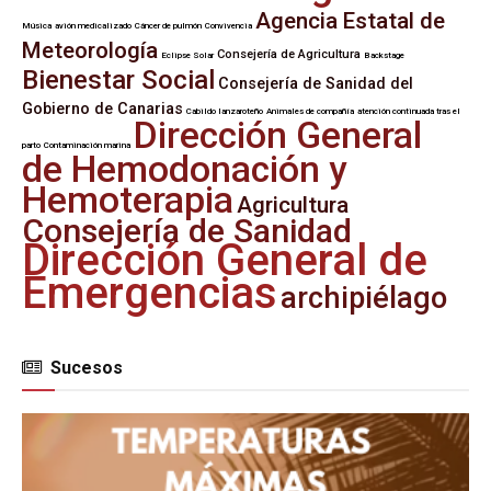
Agencia Estatal de
Música
avión medicalizado
Cáncer de pulmón
Convivencia
Meteorología
Consejería de Agricultura
Eclipse Solar
Backstage
Bienestar Social
Consejería de Sanidad del
Gobierno de Canarias
Cabildo lanzaroteño
Animales de compañía
atención continuada tras el
Dirección General
parto
Contaminación marina
de Hemodonación y
Hemoterapia
Agricultura
Consejería de Sanidad
Dirección General de
Emergencias
archipiélago
Sucesos