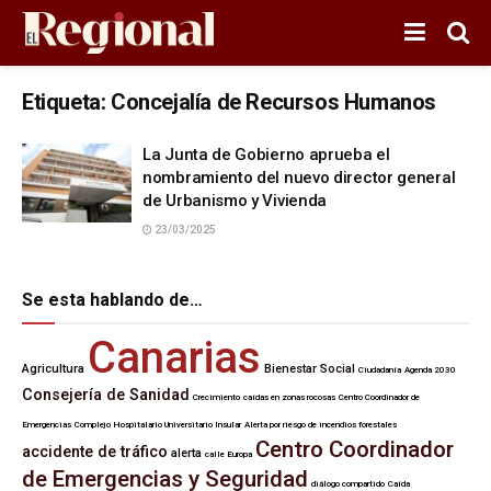
Etiqueta:
Concejalía de Recursos Humanos
La Junta de Gobierno aprueba el
nombramiento del nuevo director general
de Urbanismo y Vivienda
23/03/2025
Se esta hablando de…
Canarias
Agricultura
Bienestar Social
Ciudadanía
Agenda 2030
Consejería de Sanidad
Crecimiento
caídas en zonas rocosas
Centro Coordinador de
Emergencias
Complejo Hospitalario Universitario Insular
Alerta por riesgo de incendios forestales
Centro Coordinador
accidente de tráfico
alerta
calle Europa
de Emergencias y Seguridad
diálogo compartido
Caída