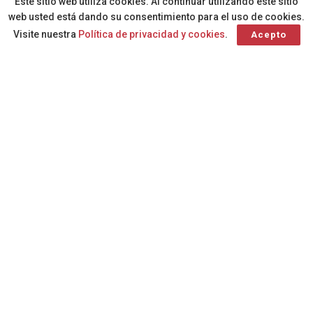
Este sitio web utiliza cookies. Al continuar utilizando este sitio
web usted está dando su consentimiento para el uso de cookies.
Visite nuestra
Política de privacidad y cookies
.
Acepto
Los trabajos en Piletas, Cruz del Ovejero, La Minilla,
Altavista, Barranquillo Don Zoilo, Canalejas y
Alcaravaneras se desarrollarán a partir de la noche del
domingo para minimizar la afectación al tráfico
Estas actuaciones están enmarcadas dentro del Plan de