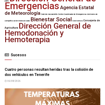
parto
Emergencias
Agencia Estatal
de Meteorología
Cabildo lanzaroteño
Centro Coordinador de Emergencias
Animales de
Bienestar Social
Consejería de
compañía
avión medicalizado
Convivencia
Dirección General de
Agricultura
Hemodonación y
Hemoterapia
Sucesos
SUCESOS
Cuatro personas resultan heridas tras la colisión de
dos vehículos en Tenerife
06/08/2026