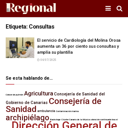
Etiqueta:
Consultas
El servicio de Cardiología del Molina Orosa
aumenta un 36 por ciento sus consultas y
amplía su plantilla
04/07/2025
Se esta hablando de…
Agricultura
Consejería de Sanidad del
Cáncer de pulmón
Consejería de
Gobierno de Canarias
Sanidad
ambulancia
Contaminación marina
archipiélago
Backstage
Clúster Canario de la Música
atención continuada tras el
Dirección General de