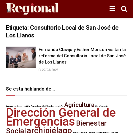
Etiqueta:
Consultorio Local de San José de
Los Llanos
Fernando Clavijo y Esther Monzón visitan la
reforma del Consultorio Local de San José
de Los Llanos
27/03/2025
Se esta hablando de…
Agricultura
Animales de compañía
Backstage
Cabildo lanzaroteño
Convivencia
Dirección General de
Emergencias
Bienestar
archipiélago
Social
avión medicalizado
Contaminación marina