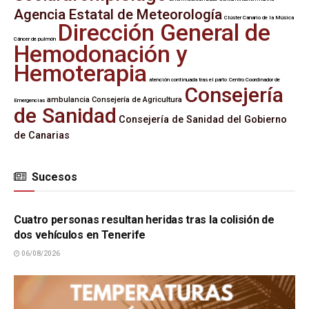
Agencia Estatal de Meteorología
Clúster Canario de la Música
Dirección General de
Cáncer de pulmón
Hemodonación y
Hemoterapia
atención continuada tras el parto
Centro Coordinador de
Consejería
ambulancia
Consejería de Agricultura
Emergencias
de Sanidad
Consejería de Sanidad del Gobierno
de Canarias
Sucesos
SUCESOS
Cuatro personas resultan heridas tras la colisión de
dos vehículos en Tenerife
06/08/2026