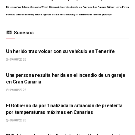
Eólica marina flotante
Consorcio Wheel
Riesgo de incendios forestales
Puerto de Las Palmas
Güímar
Lomo Perera
Incendio
parada cardiorrespiratoria
Agencia Estatal de Meteorología
Bomberos de Tenerife
prototipo
Sucesos
SUCESOS
Un herido tras volcar con su vehículo en Tenerife
09/08/2026
SUCESOS
Una persona resulta herida en el incendio de un garaje
en Gran Canaria
09/08/2026
SUCESOS
El Gobierno da por finalizada la situación de prealerta
por temperaturas máximas en Canarias
08/08/2026
SUCESOS