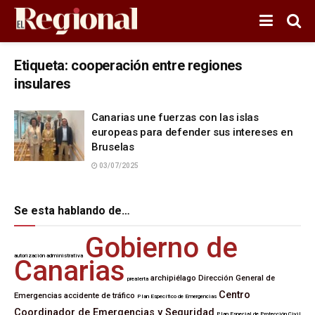
Etiqueta:
cooperación entre regiones
insulares
Canarias une fuerzas con las islas
europeas para defender sus intereses en
Bruselas
03/07/2025
Se esta hablando de…
Gobierno de
autorización administrativa
Canarias
archipiélago
Dirección General de
prealerta
Centro
Emergencias
accidente de tráfico
Plan Específico de Emergencias
Coordinador de Emergencias y Seguridad
Plan Especial de Protección Civil