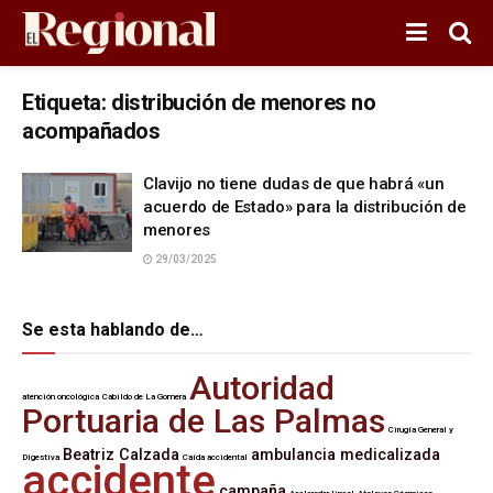
Etiqueta:
distribución de menores no
acompañados
Clavijo no tiene dudas de que habrá «un
acuerdo de Estado» para la distribución de
menores
29/03/2025
Se esta hablando de…
Autoridad
atención oncológica
Cabildo de La Gomera
Portuaria de Las Palmas
Cirugía General y
Beatriz Calzada
ambulancia medicalizada
Digestiva
Caída accidental
accidente
campaña