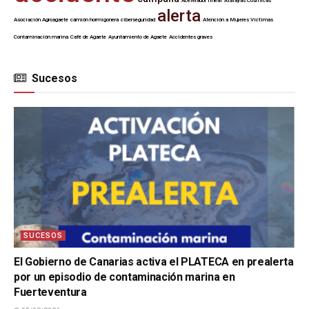
Acelerador lineal
Atalayas Cósmicas
alerta
Asociación Agroagaete
camión hormigonera
ciberseguridad
Atención a Mujeres Víctimas
Contaminación marina
Café de Agaete
Ayuntamiento de Agaete
Accidentes graves
Sucesos
SUCESOS
El Gobierno de Canarias activa el PLATECA en prealerta
por un episodio de contaminación marina en
Fuerteventura