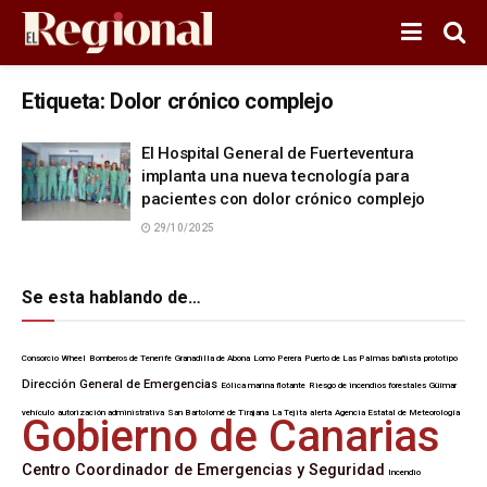
Etiqueta:
Dolor crónico complejo
El Hospital General de Fuerteventura
implanta una nueva tecnología para
pacientes con dolor crónico complejo
29/10/2025
Se esta hablando de…
Consorcio Wheel
Bomberos de Tenerife
Granadilla de Abona
Lomo Perera
Puerto de Las Palmas
bañista
prototipo
Dirección General de Emergencias
Eólica marina flotante
Riesgo de incendios forestales
Güímar
vehículo
autorización administrativa
San Bartolomé de Tirajana
La Tejita
alerta
Agencia Estatal de Meteorología
Gobierno de Canarias
Centro Coordinador de Emergencias y Seguridad
Incendio