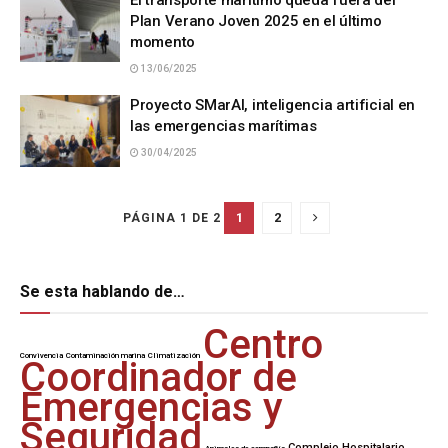
El transporte marítimo queda fuera del
Plan Verano Joven 2025 en el último
momento
13/06/2025
Proyecto SMarAI, inteligencia artificial en
las emergencias marítimas
30/04/2025
1
2
PÁGINA 1 DE 2
Se esta hablando de…
Centro
Convivencia
Contaminación marina
Climatización
Coordinador de
Emergencias y
Seguridad
Complejo Hospitalario