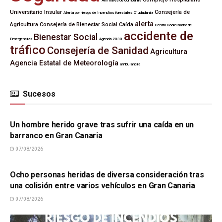
Animales de compañía
Universitario Insular
Consejería de
Alerta por riesgo de incendios forestales
Ciudadanía
alerta
Agricultura
Consejería de Bienestar Social
Caída
Centro Coordinador de
accidente de
Bienestar Social
Emergencias
Agenda 2030
tráfico
Consejería de Sanidad
Agricultura
Agencia Estatal de Meteorología
ambulancia
Sucesos
SUCESOS
Un hombre herido grave tras sufrir una caída en un
barranco en Gran Canaria
07/08/2026
SUCESOS
Ocho personas heridas de diversa consideración tras
una colisión entre varios vehículos en Gran Canaria
07/08/2026