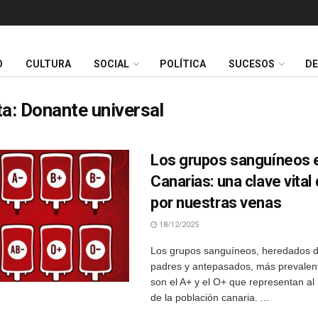
O
CULTURA
SOCIAL
POLÍTICA
SUCESOS
D
ta:
Donante universal
Los grupos sanguíneos 
Canarias: una clave vital 
por nuestras venas
18/12/2025
Los grupos sanguíneos, heredados d
padres y antepasados, más prevalent
son el A+ y el O+ que representan al 
de la población canaria. ...