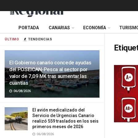
PORTADA
CANARIAS
ECONOMÍA
TURISM
ÚLTIMO
TENDENCIAS
Etique
El Gobierno canario concede ayudas
del POSEICAN-Pesca al sector por
valor de 7,09 M€ tras aumentar las
cuantías
06/08/2026
El avión medicalizado del
Servicio de Urgencias Canario
realizó 559 traslados en los seis
primeros meses de 2026
06/08/2026