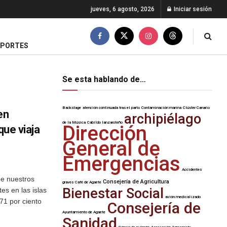
jueves, 6 agosto, 2026
Iniciar sesión
EPORTES
Se esta hablando de…
Backstage
atención continuada tras el parto
Contaminación marina
Clúster Canario
en
archipiélago
de la Música
Cabildo lanzaroteño
Dirección
que viaja
General de
Emergencias
Accidentes
e nuestros
Consejería de Agricultura
graves
Café de Agaete
Bienestar Social
es en las islas
avión medicalizado
71 por ciento
Consejería de
Ayuntamiento de Agaete
Sanidad