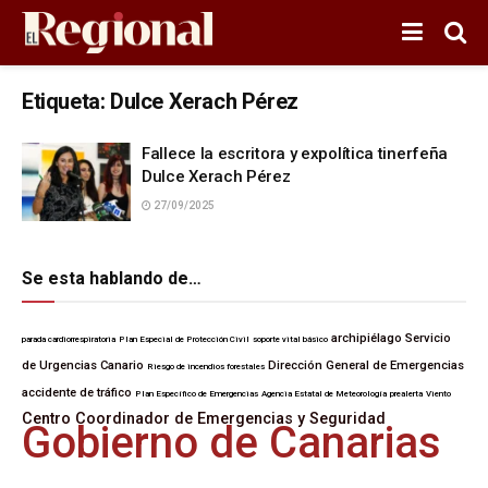
Etiqueta:
Dulce Xerach Pérez
Fallece la escritora y expolítica tinerfeña
Dulce Xerach Pérez
27/09/2025
Se esta hablando de…
archipiélago
Servicio
parada cardiorrespiratoria
Plan Especial de Protección Civil
soporte vital básico
de Urgencias Canario
Dirección General de Emergencias
Riesgo de incendios forestales
accidente de tráfico
Plan Específico de Emergencias
Agencia Estatal de Meteorología
prealerta
Viento
Centro Coordinador de Emergencias y Seguridad
Gobierno de Canarias