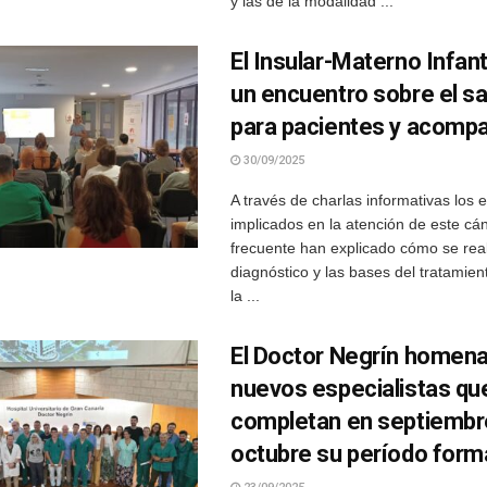
y las de la modalidad ...
El Insular-Materno Infant
un encuentro sobre el 
para pacientes y acomp
30/09/2025
A través de charlas informativas los e
implicados en la atención de este cá
frecuente han explicado cómo se real
diagnóstico y las bases del tratamie
la ...
El Doctor Negrín homena
nuevos especialistas qu
completan en septiembr
octubre su período form