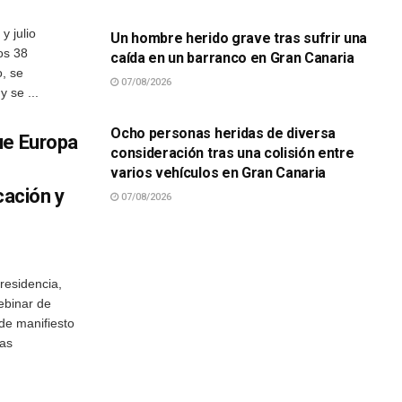
 julio
Un hombre herido grave tras sufrir una
os 38
caída en un barranco en Gran Canaria
o, se
07/08/2026
 se ...
SUCESOS
Ocho personas heridas de diversa
ue Europa
consideración tras una colisión entre
varios vehículos en Gran Canaria
cación y
07/08/2026
residencia,
ebinar de
 de manifiesto
Las