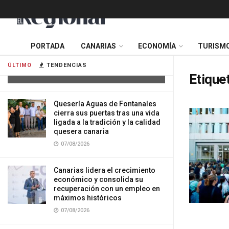
Tres mujeres resultan heridas tras
PORTADA
CANARIAS
ECONOMÍA
TURISM
impactar su vehículo contra una
vivienda en Gran Canaria
ÚLTIMO
TENDENCIAS
07/08/2026
Etique
Quesería Aguas de Fontanales
cierra sus puertas tras una vida
ligada a la tradición y la calidad
quesera canaria
07/08/2026
Canarias lidera el crecimiento
económico y consolida su
recuperación con un empleo en
máximos históricos
07/08/2026