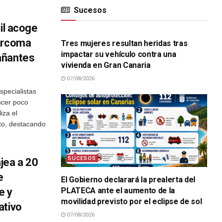
Sucesos
SUCESOS
il acoge
sarcoma
Tres mujeres resultan heridas tras
impactar su vehículo contra una
añantes
vivienda en Gran Canaria
07/08/2026
specialistas
ncer poco
iza el
nto, destacando
SUCESOS
jea a 20
e
El Gobierno declarará la prealerta del
e y
PLATECA ante el aumento de la
movilidad previsto por el eclipse de sol
ativo
07/08/2026
SUCESOS