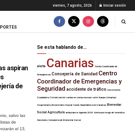
viernes, 7 agosto, 2026
Iniciar sesión
EPORTES
Se esta hablando de…
Canarias
as aspiran
alerta
Centro Coordinador de
Centro
Consejería de Sanidad
es
Emergencias
Coordinador de Emergencias y
jería de
Seguridad
accidente de tráfico
Crecimiento
Ciudadanía
Climatización
caídas en zonas rocosas
calle Europa
Complejo
Bienestar
Hospitalario Universitario Insular
Caída
Dependencia en Canarias
Social
Agricultura
ambulancia
Agenda 2030
Alerta por riesgo de incendios
nio, salvo las
forestales
Consejería de Bienestar Social
listas de
nzarán el 13,