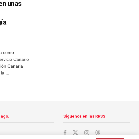
 en unas
gía
ida como
Servicio Canario
sión Canaria
a ...
lago.
Síguenos en las RRSS