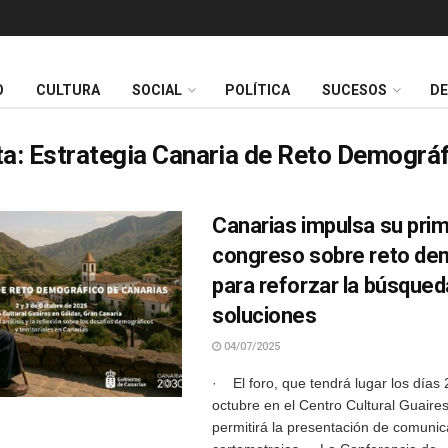
O
CULTURA
SOCIAL
POLÍTICA
SUCESOS
D
ta:
Estrategia Canaria de Reto Demográ
Canarias impulsa su pri
congreso sobre reto de
para reforzar la búsqued
soluciones
04/07/2025
· El foro, que tendrá lugar los días 
octubre en el Centro Cultural Guaire
permitirá la presentación de comunic