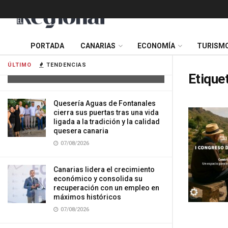
Tres mujeres resultan heridas tras
PORTADA
CANARIAS
ECONOMÍA
TURISM
impactar su vehículo contra una
vivienda en Gran Canaria
ÚLTIMO
TENDENCIAS
07/08/2026
Etique
Quesería Aguas de Fontanales
cierra sus puertas tras una vida
ligada a la tradición y la calidad
quesera canaria
07/08/2026
Canarias lidera el crecimiento
económico y consolida su
recuperación con un empleo en
máximos históricos
07/08/2026