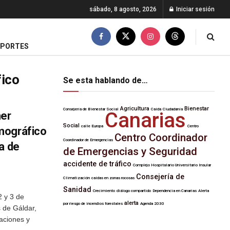
sábado, 8 agosto, 2026
Iniciar sesión
EPORTES
fico
Se esta hablando de…
Agricultura
Bienestar
Consejería de Bienestar Social
Caída
Ciudadanía
Canarias
mer
Social
calle Europa
Centro
mográfico
Centro Coordinador
Coordinador de Emergencias
a de
de Emergencias y Seguridad
accidente de tráfico
Complejo Hospitalario Universitario Insular
Consejería de
Climatización
caídas en zonas rocosas
Sanidad
Crecimiento
diálogo compartido
Dependencia en Canarias
Alerta
2 y 3 de
alerta
por riesgo de incendios forestales
Agenda 2030
s de Gáldar,
aciones y