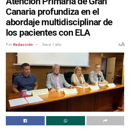
Atención Primaria de Gran
Canaria profundiza en el
abordaje multidisciplinar de
los pacientes con ELA
A
Por
Redacción
hace 1 año
A