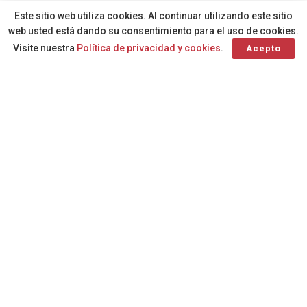
A
Por
Redacción
hace 1 año
A
Este sitio web utiliza cookies. Al continuar utilizando este sitio
web usted está dando su consentimiento para el uso de cookies.
Visite nuestra
Política de privacidad y cookies
.
Acepto
Un equipo multidisciplinar atiende a más
de 250 personas al año con patologías
como la cardiopatía isquémica y la
insuficiencia cardiaca. La edad media de
estos pacientes es de 59 años, siendo el
79,3 por ciento hombres y el 20,7 por