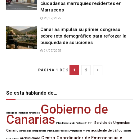
ciudadanos marroquíes residentes en
Marruecos
23/07/2025
Canarias impulsa su primer congreso
sobre reto demográfico para reforzar la
búsqueda de soluciones
04/07/2025
1
2
PÁGINA 1 DE 2
Se esta hablando de…
Gobierno de
Riesgo de incendios forestales
Canarias
Servicio de Urgencias
Plan Especial de Protección Civil
Canario
accidente de tráfico
parada cardiorrespiratoria
Plan Específico de Emergencias
Viento
soporte
Centro Coordinador de Emergencias y
archipiélago
vital básico