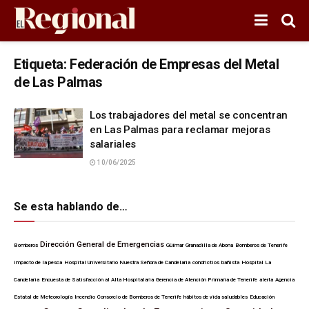
Etiqueta:
Federación de Empresas del Metal
de Las Palmas
Los trabajadores del metal se concentran
en Las Palmas para reclamar mejoras
salariales
10/06/2025
Se esta hablando de…
Dirección General de Emergencias
Bomberos
Güímar
Granadilla de Abona
Bomberos de Tenerife
impacto de la pesca
Hospital Universitario Nuestra Señora de Candelaria
condrictios
bañista
Hospital La
Candelaria
Encuesta de Satisfacción al Alta Hospitalaria
Gerencia de Atención Primaria de Tenerife
alerta
Agencia
Estatal de Meteorología
Incendio
Consorcio de Bomberos de Tenerife
hábitos de vida saludables
Educación