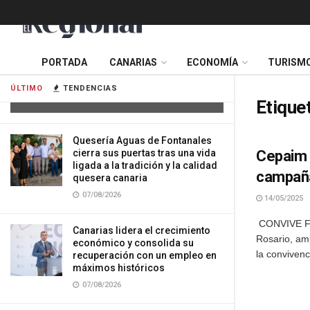
Tres mujeres resultan heridas tras
PORTADA
CANARIAS
ECONOMÍA
TURISM
impactar su vehículo contra una
vivienda en Gran Canaria
ÚLTIMO
TENDENCIAS
07/08/2026
Etique
Quesería Aguas de Fontanales
cierra sus puertas tras una vida
Cepaim 
ligada a la tradición y la calidad
campaña
quesera canaria
07/08/2026
14/05/2025
CONVIVE Fun
Canarias lidera el crecimiento
Rosario, am
económico y consolida su
la convivenci
recuperación con un empleo en
máximos históricos
07/08/2026