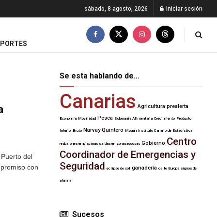
sábado, 8 agosto, 2026
Iniciar sesión
EPORTES
Se esta hablando de…
Canarias
a
Agricultura
prealerta
Pesca
Economía
Movilidad
Soberanía Alimentaria
Crecimiento
Producto
Narvay Quintero
Interior Bruto
Mogán
Instituto Canario de Estadística
Centro
Gobierno
resbalones en piscinas
caídas en zonas rocosas
Coordinador de Emergencias y
 Puerto del
Seguridad
mpromiso con
ganadería
eclipse de sol
calle Europa
signos de
alarma
Sucesos