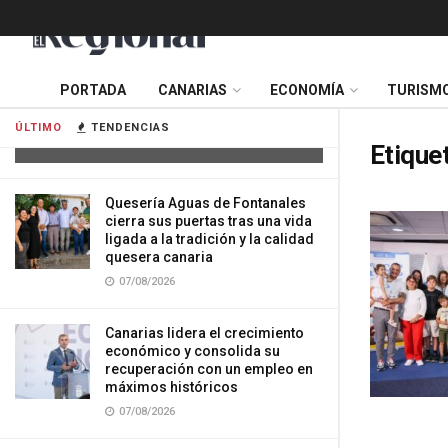
Tres mujeres resultan heridas tras
PORTADA
CANARIAS
ECONOMÍA
TURISM
impactar su vehículo contra una
vivienda en Gran Canaria
ÚLTIMO
TENDENCIAS
07/08/2026
Etique
Quesería Aguas de Fontanales
cierra sus puertas tras una vida
ligada a la tradición y la calidad
quesera canaria
07/08/2026
Canarias lidera el crecimiento
económico y consolida su
recuperación con un empleo en
máximos históricos
07/08/2026