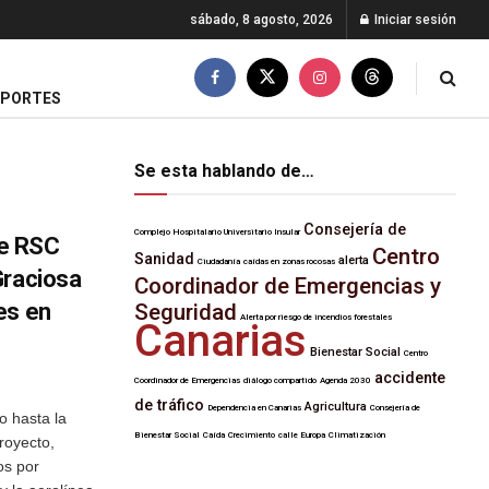
sábado, 8 agosto, 2026
Iniciar sesión
EPORTES
Se esta hablando de…
Consejería de
Complejo Hospitalario Universitario Insular
de RSC
Centro
Sanidad
alerta
Ciudadanía
caídas en zonas rocosas
Graciosa
Coordinador de Emergencias y
es en
Seguridad
Alerta por riesgo de incendios forestales
Canarias
Bienestar Social
Centro
accidente
Coordinador de Emergencias
diálogo compartido
Agenda 2030
de tráfico
Agricultura
Dependencia en Canarias
Consejería de
o hasta la
Bienestar Social
Caída
Crecimiento
calle Europa
Climatización
proyecto,
os por