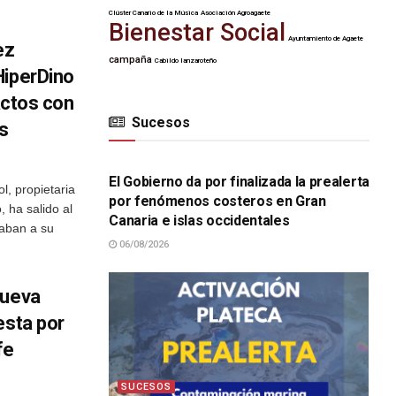
Clúster Canario de la Música
Asociación Agroagaete
Bienestar Social
Ayuntamiento de Agaete
ez
campaña
Cabildo lanzaroteño
HiperDino
tactos con
Sucesos
s
SUCESOS
El Gobierno da por finalizada la prealerta
, propietaria
por fenómenos costeros en Gran
 ha salido al
Canaria e islas occidentales
taban a su
06/08/2026
nueva
esta por
fe
SUCESOS