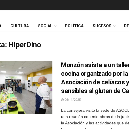
O
CULTURA
SOCIAL
POLÍTICA
SUCESOS
D
ta:
HiperDino
Monzón asiste a un talle
cocina organizado por la
Asociación de celíacos 
sensibles al gluten de C
06/11/2025
La consejera visitó la sede de ASO
una reunión con miembros de la junta
la Asociación y las actividades que d