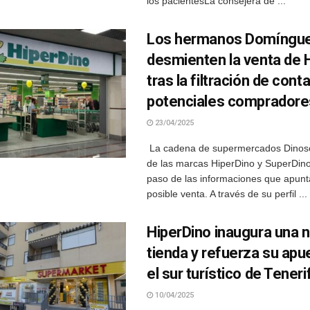
los pacientesLa consejera de ...
Los hermanos Domíngu
desmienten la venta de 
tras la filtración de con
potenciales compradore
23/04/2025
La cadena de supermercados Dinosol
de las marcas HiperDino y SuperDino,
paso de las informaciones que apun
posible venta. A través de su perfil ...
HiperDino inaugura una 
tienda y refuerza su apu
el sur turístico de Teneri
10/04/2025