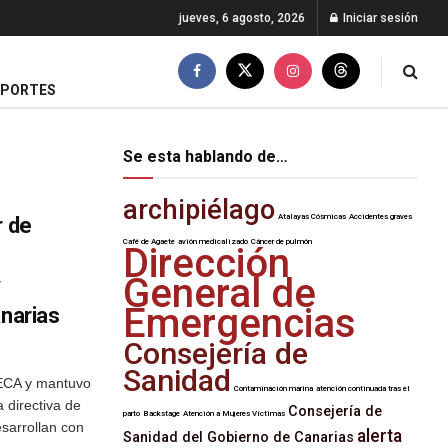
jueves, 6 agosto, 2026
Iniciar sesión
EPORTES
Se esta hablando de…
archipiélago
Atalayas Cósmicas
Accidentes graves
r de
Café de Agaete
avión medicalizado
Cáncer de pulmón
Dirección
General de
y
Emergencias
anarias
Consejería de
Sanidad
CECA y mantuvo
Contaminación marina
atención continuada tras el
 directiva de
Consejería de
parto
Backstage
Atención a Mujeres Víctimas
esarrollan con
alerta
Sanidad del Gobierno de Canarias