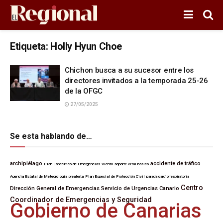
Etiqueta:
Holly Hyun Choe
Chichon busca a su sucesor entre los
directores invitados a la temporada 25-26
de la OFGC
27/05/2025
Se esta hablando de…
archipiélago
accidente de tráfico
Plan Específico de Emergencias
Viento
soporte vital básico
Agencia Estatal de Meteorología
prealerta
Plan Especial de Protección Civil
parada cardiorrespiratoria
Centro
Dirección General de Emergencias
Servicio de Urgencias Canario
Coordinador de Emergencias y Seguridad
Gobierno de Canarias