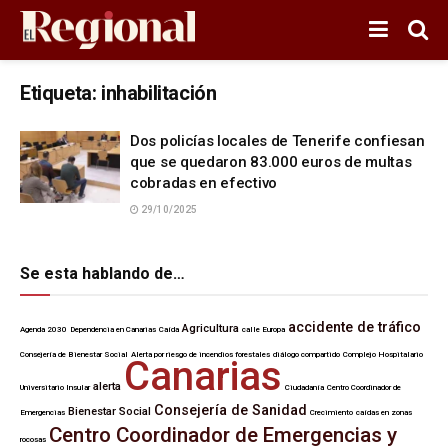
Etiqueta:
inhabilitación
Dos policías locales de Tenerife confiesan
que se quedaron 83.000 euros de multas
cobradas en efectivo
29/10/2025
Se esta hablando de…
accidente de tráfico
Agricultura
Agenda 2030
Dependencia en Canarias
Caída
calle Europa
Consejería de Bienestar Social
Alerta por riesgo de incendios forestales
diálogo compartido
Complejo Hospitalario
Canarias
alerta
Universitario Insular
Ciudadanía
Centro Coordinador de
Consejería de Sanidad
Bienestar Social
Emergencias
Crecimiento
caídas en zonas
Centro Coordinador de Emergencias y
rocosas