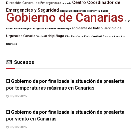
Centro Coordinador de
Dirección General de Emergencias
prealerta
Emergencias y Seguridad
parada cardiorrespiratoria
soporte vital básico
Gobierno de Canarias
Plan
accidente de tráfico
Servicio de
Específico de Emergencias
Agencia Estatal de Meteorología
Urgencias Canario
archipiélago
Viento
Plan Especial de Protección Civil
Riesgo de incendios
forestales
Sucesos
SUCESOS
El Gobierno da por finalizada la situación de prealerta
por temperaturas máximas en Canarias
08/08/2026
SUCESOS
El Gobierno da por finalizada la situación de prealerta
por viento en Canarias
08/08/2026