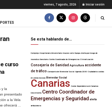
viernes, 7 agosto, 2026
Iniciar sesión
EPORTES
Gran
Se esta hablando de…
Complejo Hospitalario Universitario Insular
calle Europa
Alerta por riesgo de
incendios forestales
Centro Coordinador de Emergencias
Climatización
ce curso
Consejería de Sanidad
accidente
Agricultura
ina
de tráfico
Consejería de Bienestar Social
Agenda 2030
Ciudadanía
caídas
Bienestar Social
en zonas rocosas
Canarias
Caída
Dependencia en Canarias
 y la
Centro Coordinador de
Crecimiento
han presentado
Emergencias y Seguridad
ción a la Vela
alerta
e ofrecerá ...
ambulancia