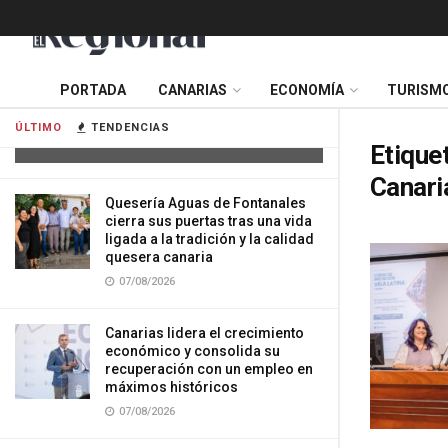
Tres mujeres resultan heridas tras
PORTADA
CANARIAS
ECONOMÍA
TURISM
impactar su vehículo contra una
vivienda en Gran Canaria
ÚLTIMO
TENDENCIAS
07/08/2026
Etique
Canari
Quesería Aguas de Fontanales
cierra sus puertas tras una vida
ligada a la tradición y la calidad
quesera canaria
07/08/2026
Canarias lidera el crecimiento
económico y consolida su
recuperación con un empleo en
máximos históricos
07/08/2026